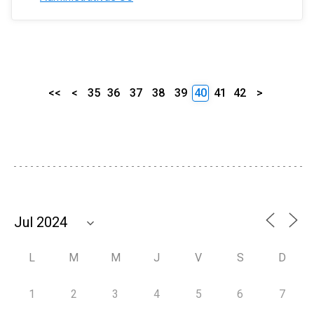
<<
<
35
36
37
38
39
40
41
42
>
L
M
M
J
V
S
D
1
2
3
4
5
6
7