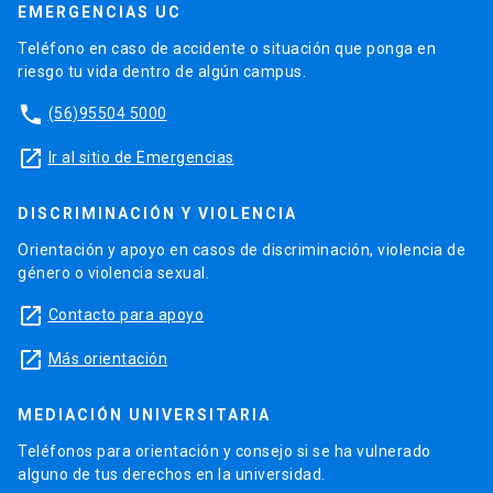
EMERGENCIAS UC
Teléfono en caso de accidente o situación que ponga en
riesgo tu vida dentro de algún campus.
phone
(56)95504 5000
launch
Ir al sitio de Emergencias
DISCRIMINACIÓN Y VIOLENCIA
Orientación y apoyo en casos de discriminación, violencia de
género o violencia sexual.
launch
Contacto para apoyo
launch
Más orientación
MEDIACIÓN UNIVERSITARIA
Teléfonos para orientación y consejo si se ha vulnerado
alguno de tus derechos en la universidad.