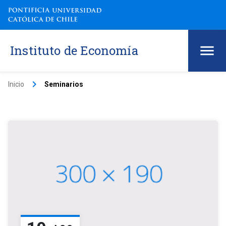
Instituto de Economía
keyboard_arrow_right
Inicio
Seminarios