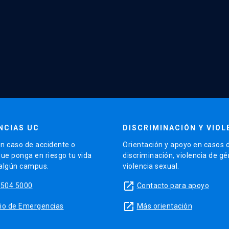
NCIAS UC
DISCRIMINACIÓN Y VIOL
n caso de accidente o
Orientación y apoyo en casos 
que ponga en riesgo tu vida
discriminación, violencia de g
 algún campus.
violencia sexual.
launch
5504 5000
Contacto para apoyo
launch
sitio de Emergencias
Más orientación