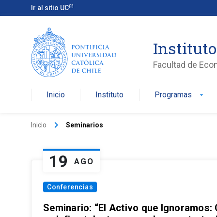
Ir al sitio UC
Institut
Facultad de Eco
Inicio
Instituto
Programas
arrow_drop_down
keyboard_arrow_right
Inicio
Seminarios
19
AGO
Conferencias
Seminario: “El Activo que Ignoramos: