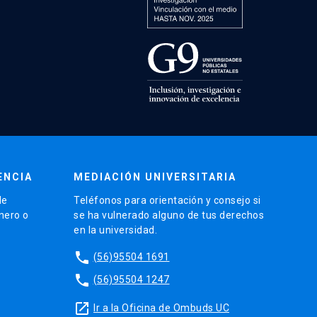
ENCIA
MEDIACIÓN UNIVERSITARIA
de
Teléfonos para orientación y consejo si
énero o
se ha vulnerado alguno de tus derechos
en la universidad.
phone
(56)95504 1691
phone
(56)95504 1247
launch
Ir a la Oficina de Ombuds UC