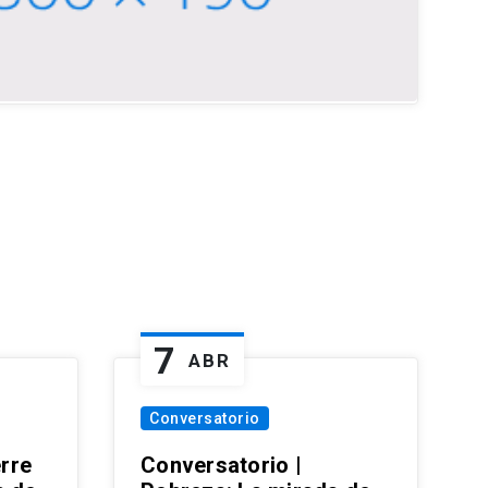
7
ABR
Conversatorio
erre
Conversatorio |