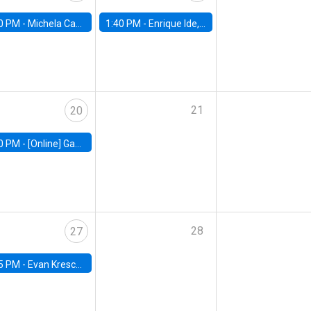
0 PM -
Michela Carlana, Harvard Kennedy School
1:40 PM -
Enrique Ide, IESE
21
20
0 PM -
[Online] Gabriel Englander, World Bank
28
27
5 PM -
Evan Kresch, Oberlin College