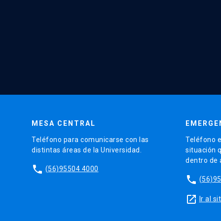
MESA CENTRAL
EMERGE
Teléfono para comunicarse con las
Teléfono e
distintas áreas de la Universidad.
situación 
dentro de
phone
(56)95504 4000
phone
(56)9
launch
Ir al 