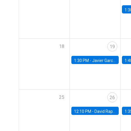
1:3
18
19
1:30 PM -
Javier Garcia Cicco, Universidad de San Andres
1:4
25
26
12:10 PM -
David Rappoport, FED Board
1:3