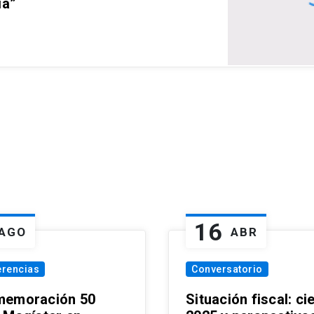
ia”
16
AGO
ABR
erencias
Conversatorio
emoración 50
Situación fiscal: ci