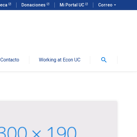
teca
Donaciones
Mi Portal UC
Correo
arrow_drop_down
search
Contacto
Working at Econ UC