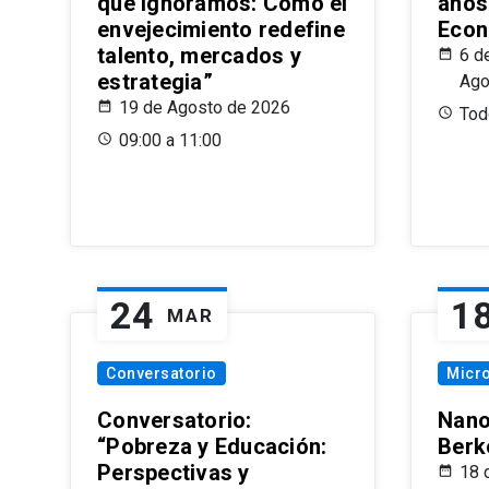
que Ignoramos: Cómo el
años
envejecimiento redefine
Econ
talento, mercados y
6 d
estrategia”
Ago
19 de Agosto de 2026
Todo
09:00 a 11:00
24
1
MAR
Conversatorio
Micr
Conversatorio:
Nano
“Pobreza y Educación:
Berk
Perspectivas y
18 