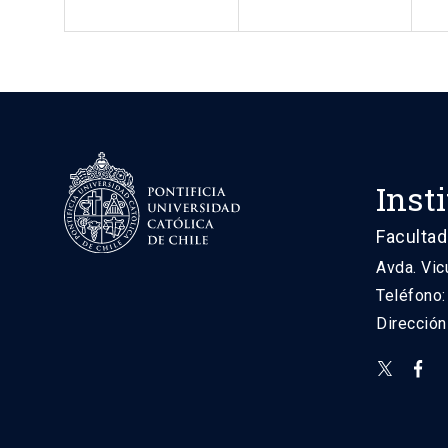
Inst
Facultad
Avda. Vic
Teléfono
Direcció