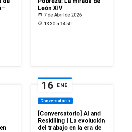
s de
Pobreza: La mirada de
6–
León XIV
7 de Abril de 2026
13:30 a 14:50
16
ENE
Conversatorio
[Conversatorio] AI and
Reskilling | La evolución
 en
del trabajo en la era de