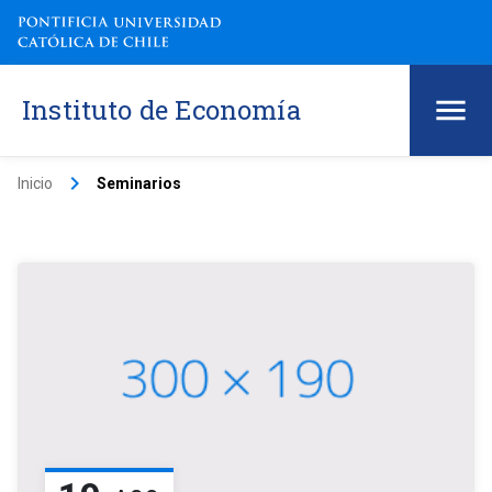
Instituto de Economía
keyboard_arrow_right
Inicio
Seminarios