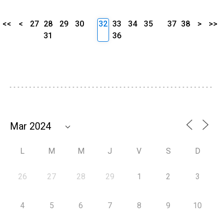
<<
<
27
28
29
30
32
33
34
35
37
38
>
>>
31
36
L
M
M
J
V
S
D
26
27
28
29
1
2
3
4
5
6
7
8
9
10