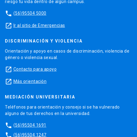
riesgo tu vida dentro de algún campus.
phone
(56)95504 5000
launch
Ir al sitio de Emergencias
DISCRIMINACIÓN Y VIOLENCIA
Orientación y apoyo en casos de discriminación, violencia de
género o violencia sexual.
launch
Contacto para apoyo
launch
Más orientación
MEDIACIÓN UNIVERSITARIA
Teléfonos para orientación y consejo si se ha vulnerado
alguno de tus derechos en la universidad.
phone
(56)95504 1691
phone
(56)95504 1247