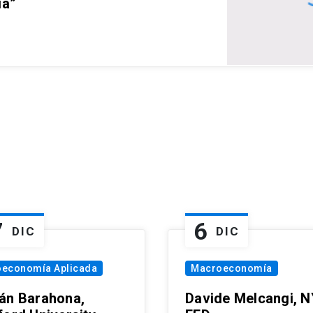
ia”
7
6
DIC
DIC
oeconomía Aplicada
Macroeconomía
án Barahona,
Davide Melcangi, N