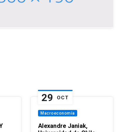
29
OCT
Macroeconomía
Y
Alexandre Janiak,