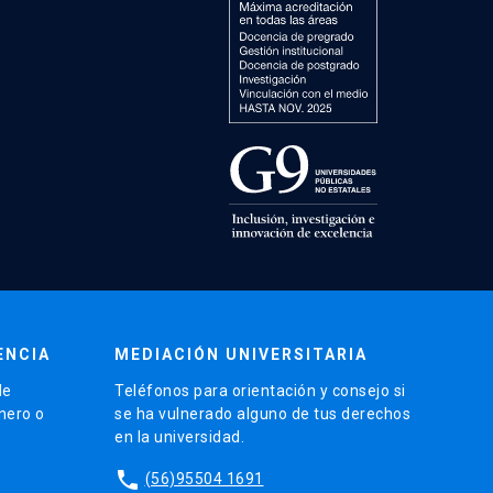
ENCIA
MEDIACIÓN UNIVERSITARIA
de
Teléfonos para orientación y consejo si
énero o
se ha vulnerado alguno de tus derechos
en la universidad.
phone
(56)95504 1691