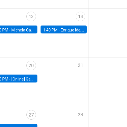
13
14
0 PM -
Michela Carlana, Harvard Kennedy School
1:40 PM -
Enrique Ide, IESE
21
20
0 PM -
[Online] Gabriel Englander, World Bank
28
27