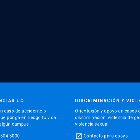
NCIAS UC
DISCRIMINACIÓN Y VIOL
n caso de accidente o
Orientación y apoyo en casos 
que ponga en riesgo tu vida
discriminación, violencia de g
 algún campus.
violencia sexual.
launch
5504 5000
Contacto para apoyo