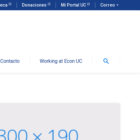
teca
Donaciones
Mi Portal UC
Correo
arrow_drop_down
search
Contacto
Working at Econ UC