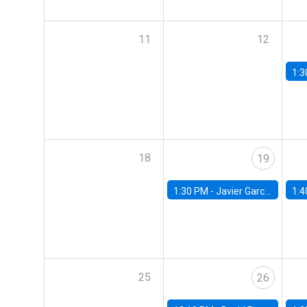
11
12
1:3
18
19
1:30 PM -
Javier Garcia Cicco, Universidad de San Andres
1:4
25
26