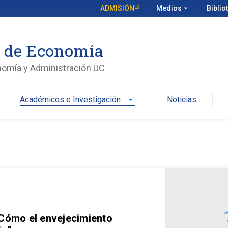
ADMISIÓN
Medios
arrow_drop_down
Biblio
o de Economía
nomía y Administración UC
Académicos e Investigación
Noticias
arrow_drop_down
 Cómo el envejecimiento