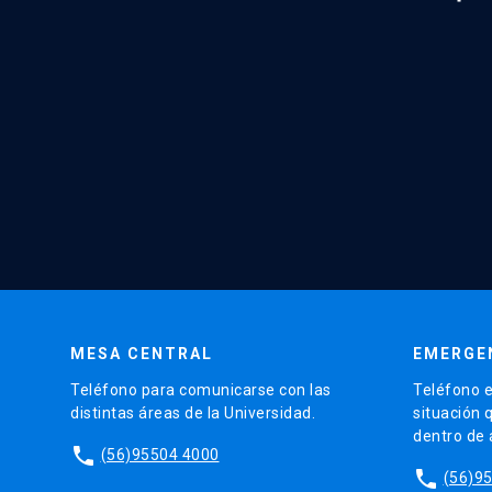
MESA CENTRAL
EMERGE
Teléfono para comunicarse con las
Teléfono e
distintas áreas de la Universidad.
situación 
dentro de
phone
(56)95504 4000
phone
(56)9