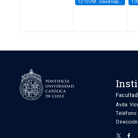
12:10 PM -
David Rappoport, FED Board
1:3
Inst
Facultad
Avda. Vic
Teléfono
Direcció