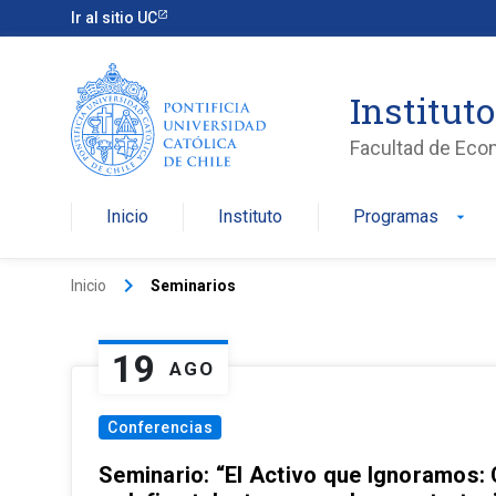
Ir al sitio UC
Institut
Facultad de Eco
Inicio
Instituto
Programas
arrow_drop_down
keyboard_arrow_right
Inicio
Seminarios
19
AGO
Conferencias
Seminario: “El Activo que Ignoramos: