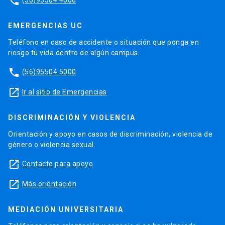
phone
EMERGENCIAS UC
Teléfono en caso de accidente o situación que ponga en
riesgo tu vida dentro de algún campus.
phone
(56)95504 5000
launch
Ir al sitio de Emergencias
DISCRIMINACIÓN Y VIOLENCIA
Orientación y apoyo en casos de discriminación, violencia de
género o violencia sexual.
launch
Contacto para apoyo
launch
Más orientación
MEDIACIÓN UNIVERSITARIA