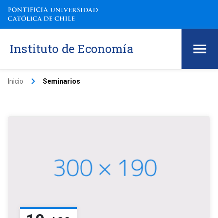
Instituto de Economía
keyboard_arrow_right
Inicio
Seminarios