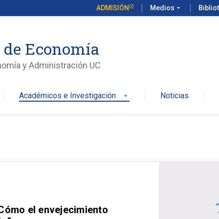
ADMISIÓN
Medios
arrow_drop_down
Biblio
o de Economía
nomía y Administración UC
Académicos e Investigación
Noticias
arrow_drop_down
 Cómo el envejecimiento