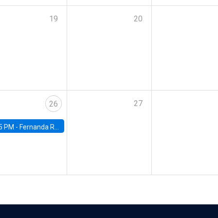
19
20
27
26
5 PM -
Fernanda Rojas Ampuero, University of Wisconsin-Madison