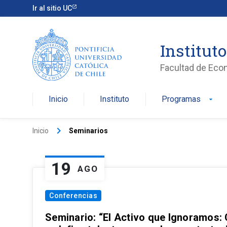
Ir al sitio UC
Institut
Facultad de Eco
Inicio
Instituto
Programas
arrow_drop_down
keyboard_arrow_right
Inicio
Seminarios
19
AGO
Conferencias
Seminario: “El Activo que Ignoramos: