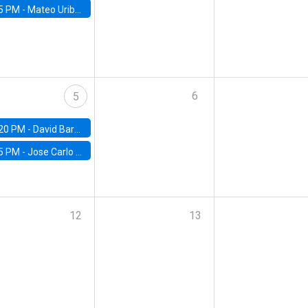
5 PM -
Mateo Uribe-Castro, Universidad de los Andes (Colombia)
6
5
20 PM -
David Bardey, Universidad de los Andes - CEDE
5 PM -
Jose Carlo Bermudez, UC (ME) & World Bank
12
13