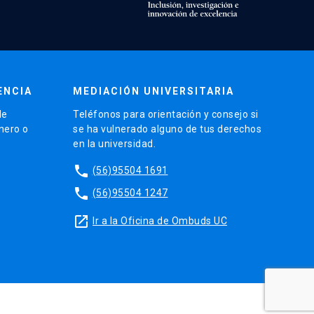
ENCIA
MEDIACIÓN UNIVERSITARIA
de
Teléfonos para orientación y consejo si
énero o
se ha vulnerado alguno de tus derechos
en la universidad.
phone
(56)95504 1691
phone
(56)95504 1247
launch
Ir a la Oficina de Ombuds UC