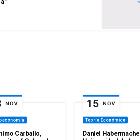
ia”
8
15
NOV
NOV
oeconomía
Teoría Económica
nimo Carballo,
Daniel Habermacher