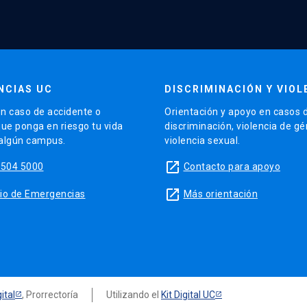
NCIAS UC
DISCRIMINACIÓN Y VIOL
n caso de accidente o
Orientación y apoyo en casos 
que ponga en riesgo tu vida
discriminación, violencia de g
 algún campus.
violencia sexual.
launch
5504 5000
Contacto para apoyo
launch
sitio de Emergencias
Más orientación
ital
, Prorrectoría
Utilizando el
Kit Digital UC