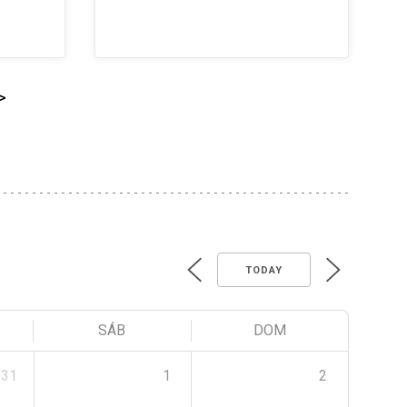
>
TODAY
SÁB
DOM
31
1
2