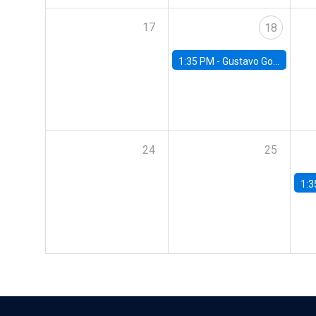
17
18
1:35 PM -
Gustavo González, Banco Central de Chile
24
25
1:3