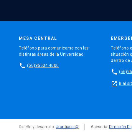
MESA CENTRAL
EMERGE
Teléfono para comunicarse con las
Teléfono e
distintas áreas de la Universidad.
situación 
dentro de
phone
(56)95504 4000
phone
(56)9
launch
Ir al 
Diseño y desarrollo:
Urantiacos
Asesoría:
Dirección Dig