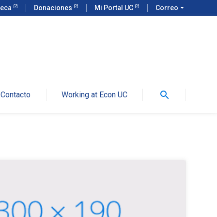
teca
Donaciones
Mi Portal UC
Correo
arrow_drop_down
search
Contacto
Working at Econ UC