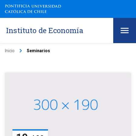
Instituto de Economía
keyboard_arrow_right
Inicio
Seminarios