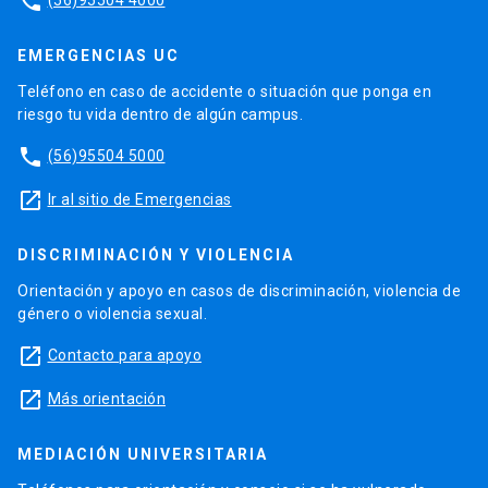
phone
EMERGENCIAS UC
Teléfono en caso de accidente o situación que ponga en
riesgo tu vida dentro de algún campus.
phone
(56)95504 5000
launch
Ir al sitio de Emergencias
DISCRIMINACIÓN Y VIOLENCIA
Orientación y apoyo en casos de discriminación, violencia de
género o violencia sexual.
launch
Contacto para apoyo
launch
Más orientación
MEDIACIÓN UNIVERSITARIA