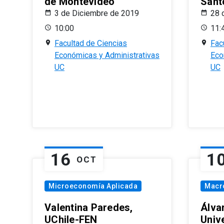
de Montevideo
Sant
3 de Diciembre de 2019
28 
10:00
11:
Facultad de Ciencias
Fac
Económicas y Administrativas
Eco
UC
UC
16
1
OCT
Microeconomía Aplicada
Macr
Valentina Paredes,
Álva
UChile-FEN
Univ