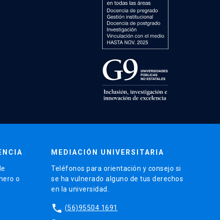
ENCIA
MEDIACIÓN UNIVERSITARIA
de
Teléfonos para orientación y consejo si
énero o
se ha vulnerado alguno de tus derechos
en la universidad.
phone
(56)95504 1691