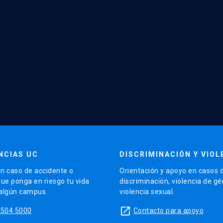
NCIAS UC
DISCRIMINACIÓN Y VIOL
n caso de accidente o
Orientación y apoyo en casos 
que ponga en riesgo tu vida
discriminación, violencia de g
 algún campus.
violencia sexual.
launch
5504 5000
Contacto para apoyo