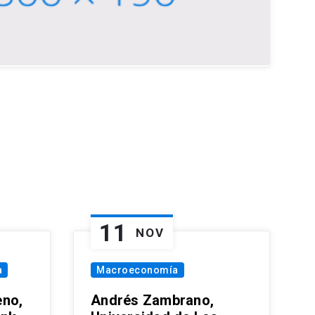
11
NOV
a
Macroeconomía
eno,
Andrés Zambrano,