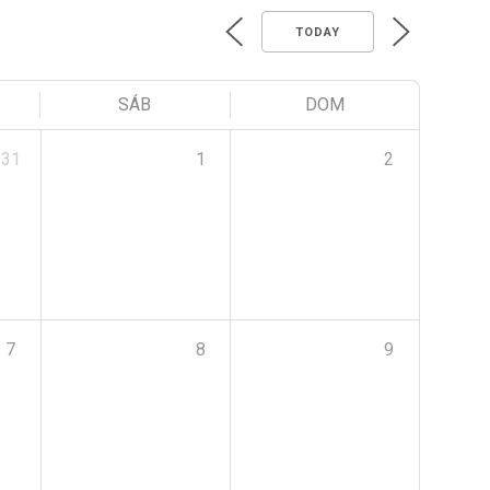
TODAY
SÁB
DOM
31
1
2
7
8
9