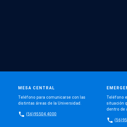
MESA CENTRAL
EMERGE
Teléfono para comunicarse con las
Teléfono e
distintas áreas de la Universidad.
situación 
dentro de
phone
(56)95504 4000
phone
(56)9