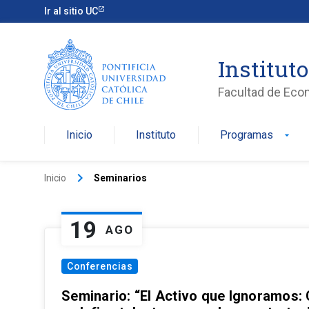
Ir al sitio UC
Institut
Facultad de Eco
Inicio
Instituto
Programas
arrow_drop_down
keyboard_arrow_right
Inicio
Seminarios
19
AGO
Conferencias
Seminario: “El Activo que Ignoramos: