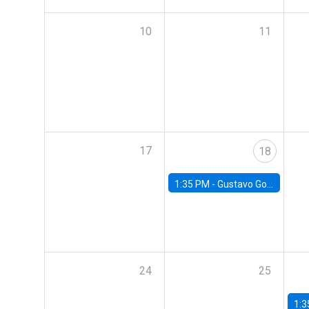
10
11
17
18
1:35 PM -
Gustavo González, Banco Central de Chile
24
25
1:3