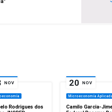
ia”
8
20
NOV
NOV
oeconomía
Microeconomía Aplicad
elo Rodrigues dos
Camilo Garcia-Jim