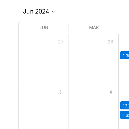
LUN
MAR
27
28
1:3
3
4
12:
1:3