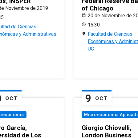
os, INSPER
Federal Reserve B
of Chicago
de Noviembre de 2019
20 de Noviembre de 2
45
15:30
ultad de Ciencias
nómicas y Administrativas
Facultad de Ciencias
Económicas y Administ
UC
0
9
OCT
OCT
oeconomía
Microeconomía Aplicad
ro García,
Giorgio Chiovelli,
ersidad de Los
London Business