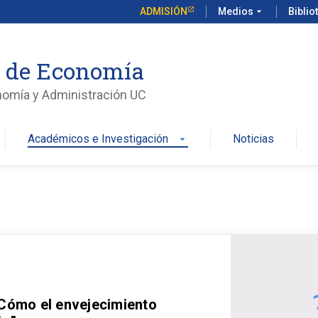
ADMISIÓN
Medios
arrow_drop_down
Biblio
o de Economía
nomía y Administración UC
Académicos e Investigación
Noticias
arrow_drop_down
 Cómo el envejecimiento