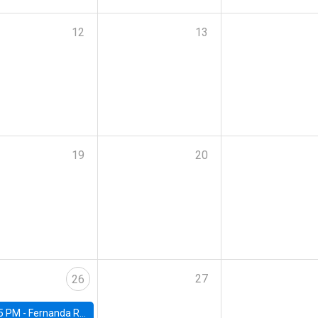
12
13
19
20
27
26
5 PM -
Fernanda Rojas Ampuero, University of Wisconsin-Madison