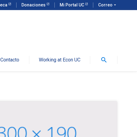
teca
Donaciones
Mi Portal UC
Correo
arrow_drop_down
search
Contacto
Working at Econ UC