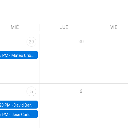
MIÉ
JUE
VIE
30
29
5 PM -
Mateo Uribe-Castro, Universidad de los Andes (Colombia)
6
5
20 PM -
David Bardey, Universidad de los Andes - CEDE
5 PM -
Jose Carlo Bermudez, UC (ME) & World Bank