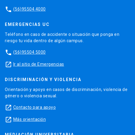
phone
(56)95504 4000
EMERGENCIAS UC
Teléfono en caso de accidente o situación que ponga en
riesgo tu vida dentro de algún campus.
phone
(56)95504 5000
launch
Ir al sitio de Emergencias
DISCRIMINACIÓN Y VIOLENCIA
Orientación y apoyo en casos de discriminación, violencia de
género o violencia sexual.
launch
Contacto para apoyo
launch
Más orientación
MEDIACIÓN UNIVERSITARIA