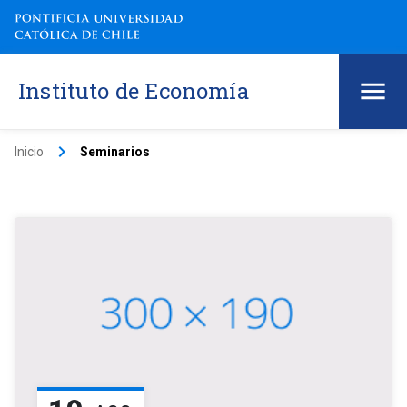
Instituto de Economía
keyboard_arrow_right
Inicio
Seminarios