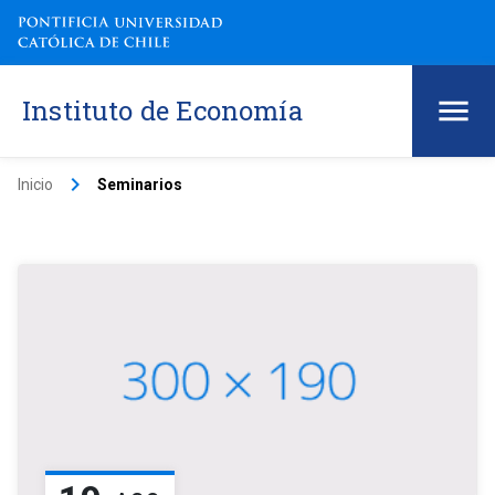
Instituto de Economía
keyboard_arrow_right
Inicio
Seminarios