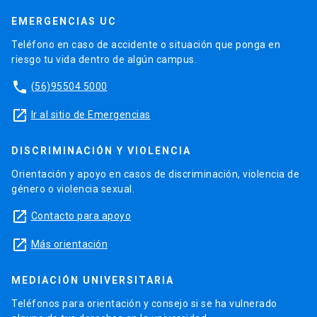
EMERGENCIAS UC
Teléfono en caso de accidente o situación que ponga en
riesgo tu vida dentro de algún campus.
phone
(56)95504 5000
launch
Ir al sitio de Emergencias
DISCRIMINACIÓN Y VIOLENCIA
Orientación y apoyo en casos de discriminación, violencia de
género o violencia sexual.
launch
Contacto para apoyo
launch
Más orientación
MEDIACIÓN UNIVERSITARIA
Teléfonos para orientación y consejo si se ha vulnerado