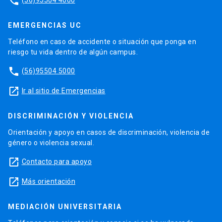
phone
EMERGENCIAS UC
Teléfono en caso de accidente o situación que ponga en
riesgo tu vida dentro de algún campus.
phone
(56)95504 5000
launch
Ir al sitio de Emergencias
DISCRIMINACIÓN Y VIOLENCIA
Orientación y apoyo en casos de discriminación, violencia de
género o violencia sexual.
launch
Contacto para apoyo
launch
Más orientación
MEDIACIÓN UNIVERSITARIA