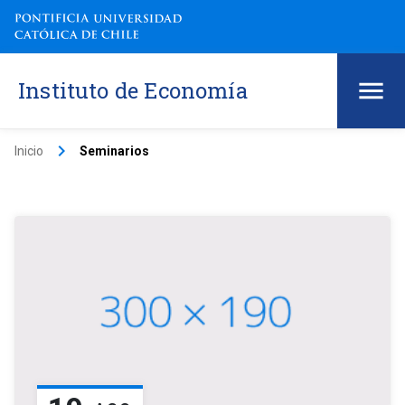
Instituto de Economía
keyboard_arrow_right
Inicio
Seminarios