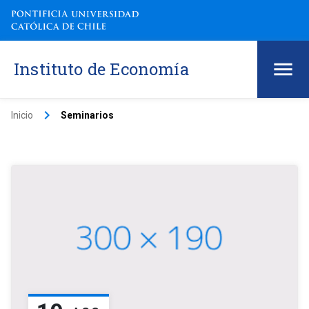
Instituto de Economía
keyboard_arrow_right
Inicio
Seminarios