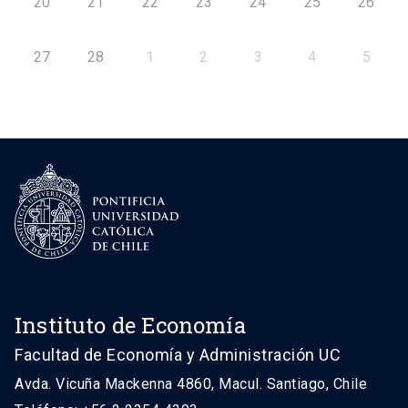
20
21
22
23
24
25
26
27
28
1
2
3
4
5
Instituto de Economía
Facultad de Economía y Administración UC
Avda. Vicuña Mackenna 4860, Macul. Santiago, Chile