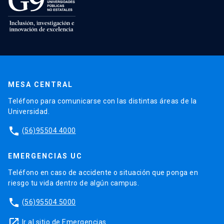
MESA CENTRAL
Teléfono para comunicarse con las distintas áreas de la
Universidad.
phone
(56)95504 4000
EMERGENCIAS UC
Teléfono en caso de accidente o situación que ponga en
riesgo tu vida dentro de algún campus.
phone
(56)95504 5000
launch
Ir al sitio de Emergencias