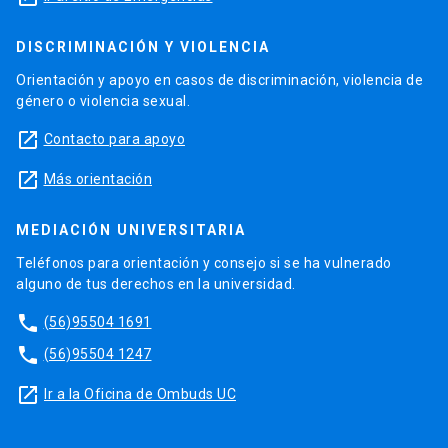
DISCRIMINACIÓN Y VIOLENCIA
Orientación y apoyo en casos de discriminación, violencia de
género o violencia sexual.
launch
Contacto para apoyo
launch
Más orientación
MEDIACIÓN UNIVERSITARIA
Teléfonos para orientación y consejo si se ha vulnerado
alguno de tus derechos en la universidad.
phone
(56)95504 1691
phone
(56)95504 1247
launch
Ir a la Oficina de Ombuds UC