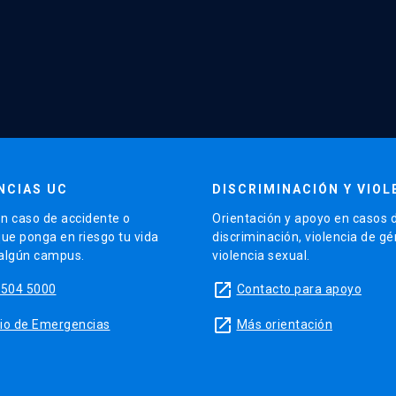
NCIAS UC
DISCRIMINACIÓN Y VIOL
n caso de accidente o
Orientación y apoyo en casos 
que ponga en riesgo tu vida
discriminación, violencia de g
 algún campus.
violencia sexual.
launch
5504 5000
Contacto para apoyo
launch
sitio de Emergencias
Más orientación