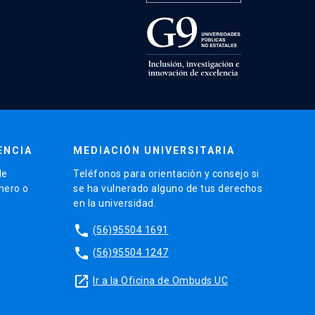
ENCIA
MEDIACIÓN UNIVERSITARIA
de
Teléfonos para orientación y consejo si
énero o
se ha vulnerado alguno de tus derechos
en la universidad.
phone
(56)95504 1691
phone
(56)95504 1247
launch
Ir a la Oficina de Ombuds UC