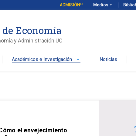
ADMISIÓN
Medios
arrow_drop_down
Biblio
o de Economía
nomía y Administración UC
Académicos e Investigación
Noticias
arrow_drop_down
 Cómo el envejecimiento