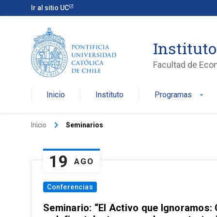
Ir al sitio UC
Institut
Facultad de Eco
Inicio
Instituto
Programas
arrow_drop_down
keyboard_arrow_right
Inicio
Seminarios
19
AGO
Conferencias
Seminario: “El Activo que Ignoramos: