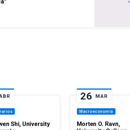
ia”
26
ABR
MAR
narios
Macroeconomía
wen Shi, University
Morten O. Ravn,