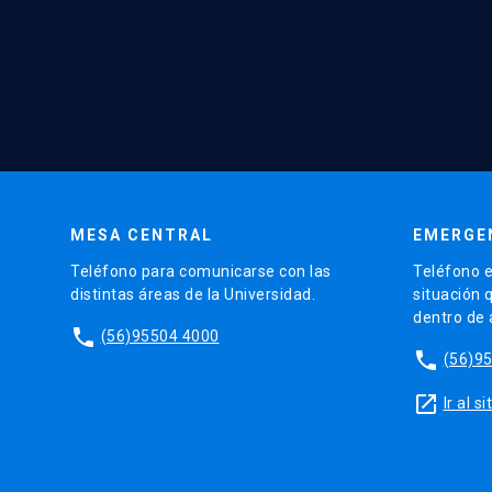
MESA CENTRAL
EMERGE
Teléfono para comunicarse con las
Teléfono e
distintas áreas de la Universidad.
situación 
dentro de
phone
(56)95504 4000
phone
(56)9
launch
Ir al 