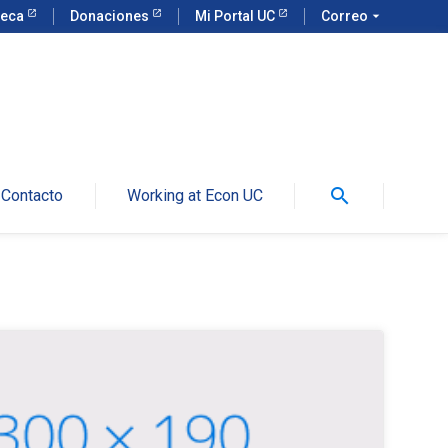
teca
Donaciones
Mi Portal UC
Correo
arrow_drop_down
search
Contacto
Working at Econ UC