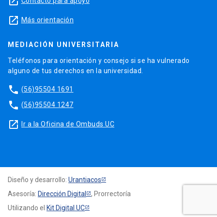
launch
Contacto para apoyo
launch
Más orientación
MEDIACIÓN UNIVERSITARIA
Teléfonos para orientación y consejo si se ha vulnerado
alguno de tus derechos en la universidad.
phone
(56)95504 1691
phone
(56)95504 1247
launch
Ir a la Oficina de Ombuds UC
Diseño y desarrollo:
Urantiacos
Asesoría:
Dirección Digital
, Prorrectoría
Utilizando el
Kit Digital UC