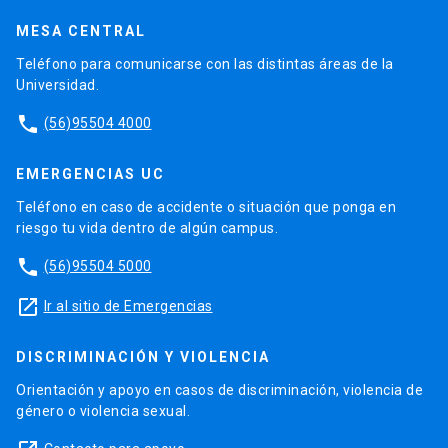
MESA CENTRAL
Teléfono para comunicarse con las distintas áreas de la
Universidad.
phone
(56)95504 4000
EMERGENCIAS UC
Teléfono en caso de accidente o situación que ponga en
riesgo tu vida dentro de algún campus.
phone
(56)95504 5000
launch
Ir al sitio de Emergencias
DISCRIMINACIÓN Y VIOLENCIA
Orientación y apoyo en casos de discriminación, violencia de
género o violencia sexual.