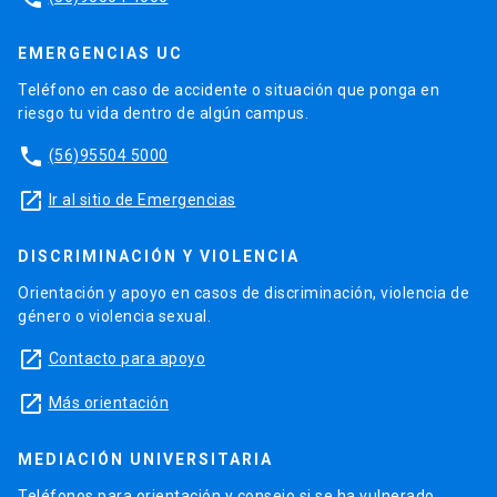
EMERGENCIAS UC
Teléfono en caso de accidente o situación que ponga en
riesgo tu vida dentro de algún campus.
phone
(56)95504 5000
launch
Ir al sitio de Emergencias
DISCRIMINACIÓN Y VIOLENCIA
Orientación y apoyo en casos de discriminación, violencia de
género o violencia sexual.
launch
Contacto para apoyo
launch
Más orientación
MEDIACIÓN UNIVERSITARIA
Teléfonos para orientación y consejo si se ha vulnerado