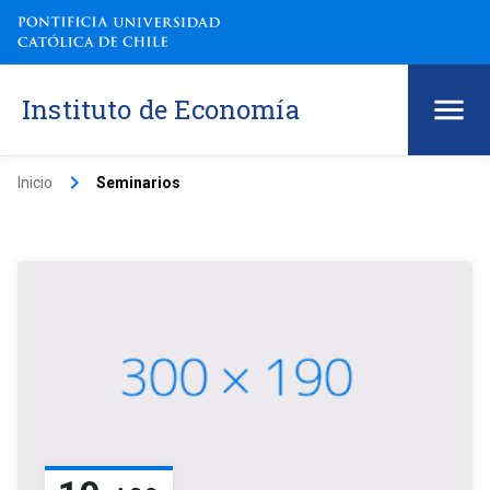
Instituto de Economía
keyboard_arrow_right
Inicio
Seminarios