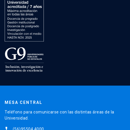
MESA CENTRAL
Teléfono para comunicarse con las distintas áreas de la
Universidad.
phone
(56)95504 4000