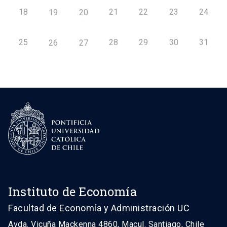
18
21
22
23
24
19
20
25
28
29
30
31
26
27
Instituto de Economía
Facultad de Economía y Administración UC
Avda. Vicuña Mackenna 4860, Macul. Santiago, Chile