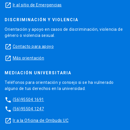
launch
Ir al sitio de Emergencias
DISCRIMINACIÓN Y VIOLENCIA
Orientación y apoyo en casos de discriminación, violencia de
género o violencia sexual.
launch
Contacto para apoyo
launch
Más orientación
MEDIACIÓN UNIVERSITARIA
Teléfonos para orientación y consejo si se ha vulnerado
alguno de tus derechos en la universidad.
phone
(56)95504 1691
phone
(56)95504 1247
launch
Ir a la Oficina de Ombuds UC