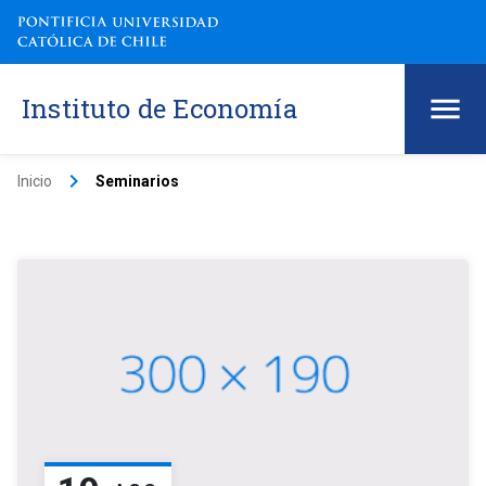
Instituto de Economía
keyboard_arrow_right
Inicio
Seminarios