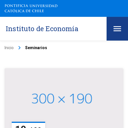
Instituto de Economía
keyboard_arrow_right
Inicio
Seminarios