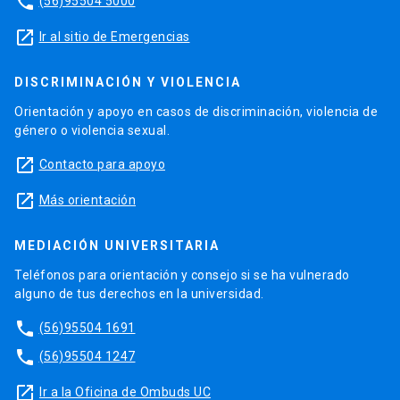
phone
(56)95504 5000
launch
Ir al sitio de Emergencias
DISCRIMINACIÓN Y VIOLENCIA
Orientación y apoyo en casos de discriminación, violencia de
género o violencia sexual.
launch
Contacto para apoyo
launch
Más orientación
MEDIACIÓN UNIVERSITARIA
Teléfonos para orientación y consejo si se ha vulnerado
alguno de tus derechos en la universidad.
phone
(56)95504 1691
phone
(56)95504 1247
launch
Ir a la Oficina de Ombuds UC