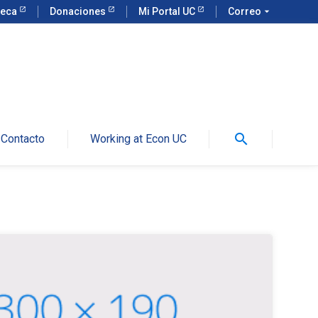
teca
Donaciones
Mi Portal UC
Correo
arrow_drop_down
search
Contacto
Working at Econ UC