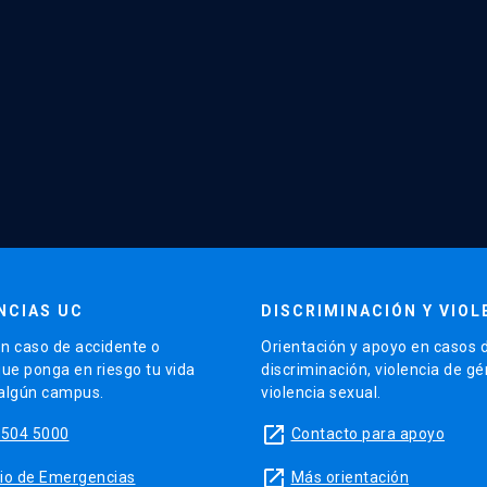
NCIAS UC
DISCRIMINACIÓN Y VIOL
n caso de accidente o
Orientación y apoyo en casos 
que ponga en riesgo tu vida
discriminación, violencia de g
 algún campus.
violencia sexual.
launch
5504 5000
Contacto para apoyo
launch
sitio de Emergencias
Más orientación