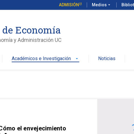
ADMISIÓN
Medios
arrow_drop_down
Biblio
o de Economía
nomía y Administración UC
Académicos e Investigación
Noticias
arrow_drop_down
 Cómo el envejecimiento