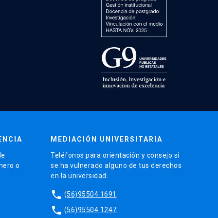
ENCIA
MEDIACIÓN UNIVERSITARIA
de
Teléfonos para orientación y consejo si
énero o
se ha vulnerado alguno de tus derechos
en la universidad.
phone
(56)95504 1691
phone
(56)95504 1247