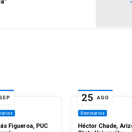
ia”
25
SEP
AGO
narios
Seminarios
lás Figueroa, PUC
Héctor Chade, Ari