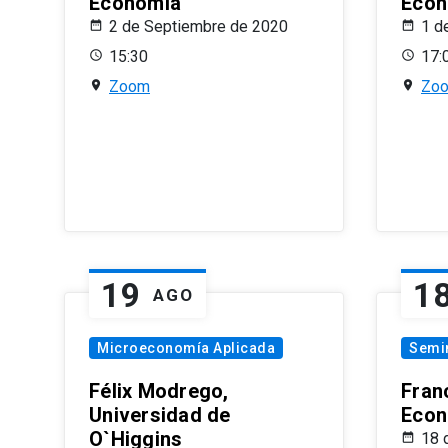
Economía
Econ
2 de Septiembre de 2020
1 d
15:30
17:
Zoom
Zo
19
1
AGO
Microeconomía Aplicada
Semi
Félix Modrego,
Fran
Universidad de
Econ
O`Higgins
18 