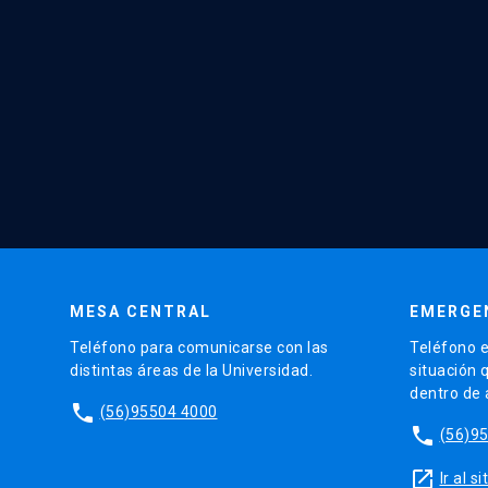
MESA CENTRAL
EMERGE
Teléfono para comunicarse con las
Teléfono e
distintas áreas de la Universidad.
situación 
dentro de
phone
(56)95504 4000
phone
(56)9
launch
Ir al 