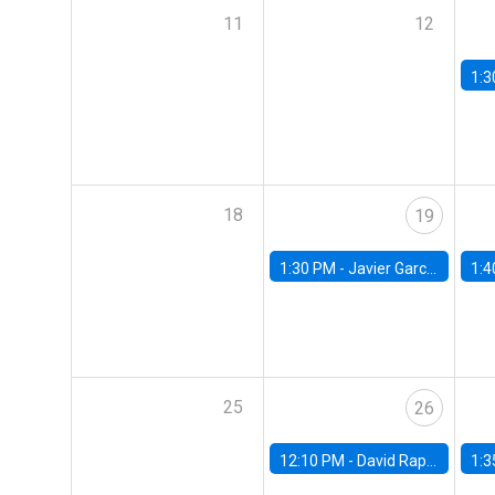
11
12
1:3
18
19
1:30 PM -
Javier Garcia Cicco, Universidad de San Andres
1:4
25
26
12:10 PM -
David Rappoport, FED Board
1:3