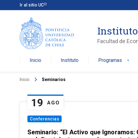
Ir al sitio UC
Institut
Facultad de Eco
Inicio
Instituto
Programas
arrow_drop_down
keyboard_arrow_right
Inicio
Seminarios
19
AGO
Conferencias
Seminario: “El Activo que Ignoramos: