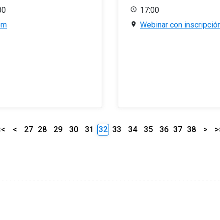
00
17:00
om
Webinar con inscripció
<<
<
27
28
29
30
31
32
33
34
35
36
37
38
>
>