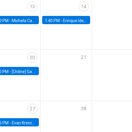
13
14
0 PM -
Michela Carlana, Harvard Kennedy School
1:40 PM -
Enrique Ide, IESE
21
20
0 PM -
[Online] Gabriel Englander, World Bank
28
27
5 PM -
Evan Kresch, Oberlin College