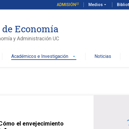
ADMISIÓN
Medios
arrow_drop_down
Biblio
o de Economía
nomía y Administración UC
Académicos e Investigación
Noticias
arrow_drop_down
 Cómo el envejecimiento