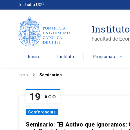
Ir al sitio UC
Institut
Facultad de Eco
Inicio
Instituto
Programas
arrow_drop_down
keyboard_arrow_right
Inicio
Seminarios
19
AGO
Conferencias
Seminario: “El Activo que Ignoramos: