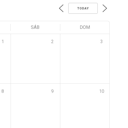
TODAY
SÁB
DOM
1
2
3
8
9
10