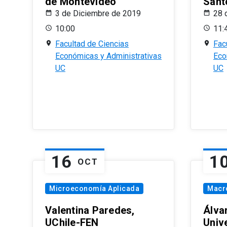
de Montevideo
Sant
3 de Diciembre de 2019
28 
10:00
11:
Facultad de Ciencias
Fac
Económicas y Administrativas
Eco
UC
UC
16
1
OCT
Microeconomía Aplicada
Macr
Valentina Paredes,
Álva
UChile-FEN
Univ