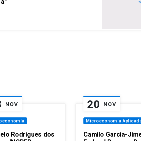
ia”
8
20
NOV
NOV
oeconomía
Microeconomía Aplicad
elo Rodrigues dos
Camilo Garcia-Jim