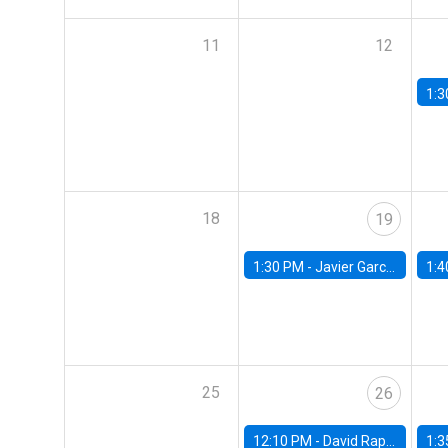
11
12
1:3
18
19
1:30 PM -
Javier Garcia Cicco, Universidad de San Andres
1:4
25
26
12:10 PM -
David Rappoport, FED Board
1:3