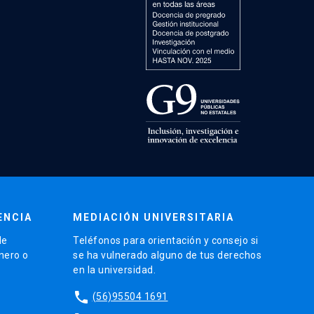
ENCIA
MEDIACIÓN UNIVERSITARIA
de
Teléfonos para orientación y consejo si
énero o
se ha vulnerado alguno de tus derechos
en la universidad.
phone
(56)95504 1691