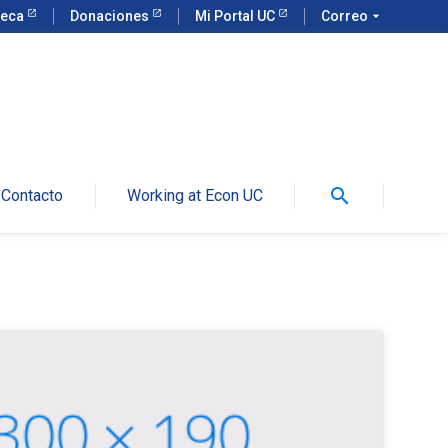
teca
Donaciones
Mi Portal UC
Correo
arrow_drop_down
search
Contacto
Working at Econ UC