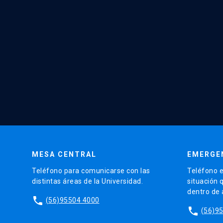
MESA CENTRAL
EMERGE
Teléfono para comunicarse con las
Teléfono e
distintas áreas de la Universidad.
situación 
dentro de
phone
(56)95504 4000
phone
(56)9