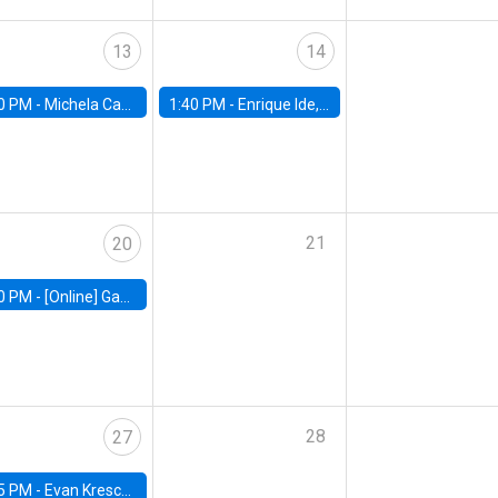
13
14
0 PM -
Michela Carlana, Harvard Kennedy School
1:40 PM -
Enrique Ide, IESE
21
20
0 PM -
[Online] Gabriel Englander, World Bank
28
27
5 PM -
Evan Kresch, Oberlin College