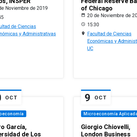
os, INSPER
Federal Reserve B
of Chicago
de Noviembre de 2019
20 de Noviembre de 2
45
15:30
ultad de Ciencias
nómicas y Administrativas
Facultad de Ciencias
Económicas y Administ
UC
0
9
OCT
OCT
oeconomía
Microeconomía Aplicad
ro García,
Giorgio Chiovelli,
ersidad de Los
London Business