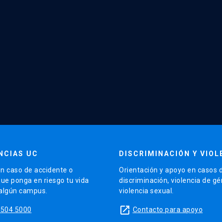
NCIAS UC
DISCRIMINACIÓN Y VIOL
n caso de accidente o
Orientación y apoyo en casos 
que ponga en riesgo tu vida
discriminación, violencia de g
 algún campus.
violencia sexual.
launch
5504 5000
Contacto para apoyo