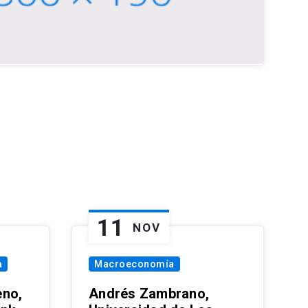
11
NOV
a
Macroeconomía
eno,
Andrés Zambrano,