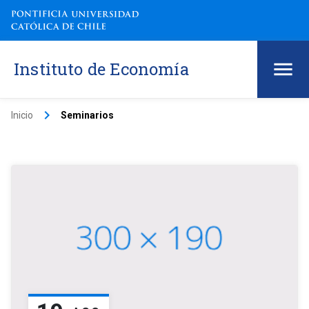
Instituto de Economía
keyboard_arrow_right
Inicio
Seminarios