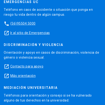
EMERGENCIAS UC
Teléfono en caso de accidente o situación que ponga en
riesgo tu vida dentro de algún campus.
phone
(56)95504 5000
launch
Ir al sitio de Emergencias
DISCRIMINACIÓN Y VIOLENCIA
Orientación y apoyo en casos de discriminación, violencia de
género o violencia sexual.
launch
Contacto para apoyo
launch
Más orientación
MEDIACIÓN UNIVERSITARIA
Teléfonos para orientación y consejo si se ha vulnerado
alguno de tus derechos en la universidad.