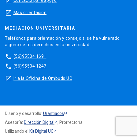
launch
Contacto para apoyo
launch
Más orientación
MEDIACIÓN UNIVERSITARIA
Teléfonos para orientación y consejo si se ha vulnerado
alguno de tus derechos en la universidad.
phone
(56)95504 1691
phone
(56)95504 1247
launch
Ir a la Oficina de Ombuds UC
Diseño y desarrollo:
Urantiacos
Asesoría:
Dirección Digital
, Prorrectoría
Utilizando el
Kit Digital UC