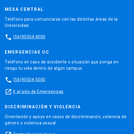
MESA CENTRAL
Teléfono para comunicarse con las distintas áreas de la
Universidad.
phone
(56)95504 4000
EMERGENCIAS UC
Teléfono en caso de accidente o situación que ponga en
riesgo tu vida dentro de algún campus.
phone
(56)95504 5000
launch
Ir al sitio de Emergencias
DISCRIMINACIÓN Y VIOLENCIA
Orientación y apoyo en casos de discriminación, violencia de
género o violencia sexual.