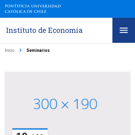
Instituto de Economía
keyboard_arrow_right
Inicio
Seminarios