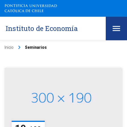
Instituto de Economía
keyboard_arrow_right
Inicio
Seminarios