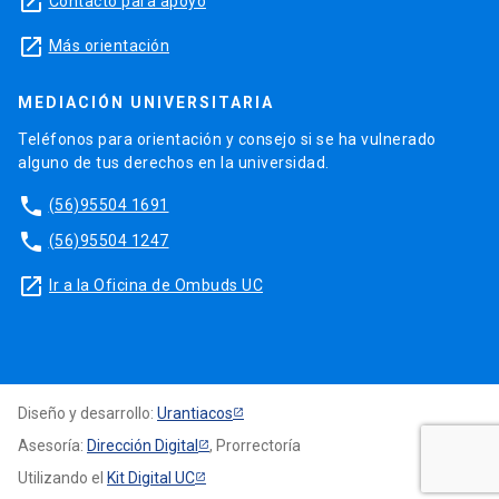
launch
Contacto para apoyo
launch
Más orientación
MEDIACIÓN UNIVERSITARIA
Teléfonos para orientación y consejo si se ha vulnerado
alguno de tus derechos en la universidad.
phone
(56)95504 1691
phone
(56)95504 1247
launch
Ir a la Oficina de Ombuds UC
Diseño y desarrollo:
Urantiacos
Asesoría:
Dirección Digital
, Prorrectoría
Utilizando el
Kit Digital UC