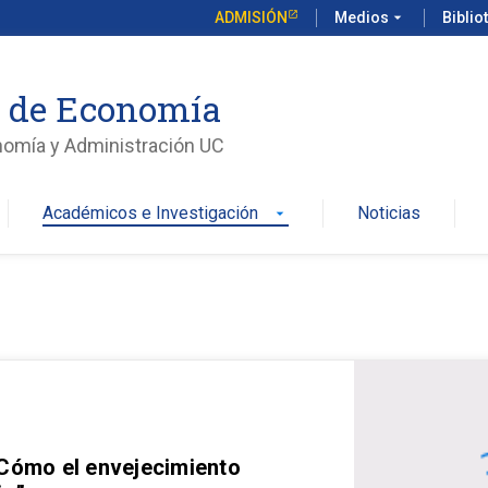
ADMISIÓN
Medios
arrow_drop_down
Biblio
o de Economía
nomía y Administración UC
Académicos e Investigación
Noticias
arrow_drop_down
 Cómo el envejecimiento