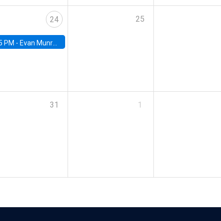
25
24
5 PM -
Evan Munro, Neyman Visiting Assistant Professor in the Department of Statistics at UC Berkeley
31
1