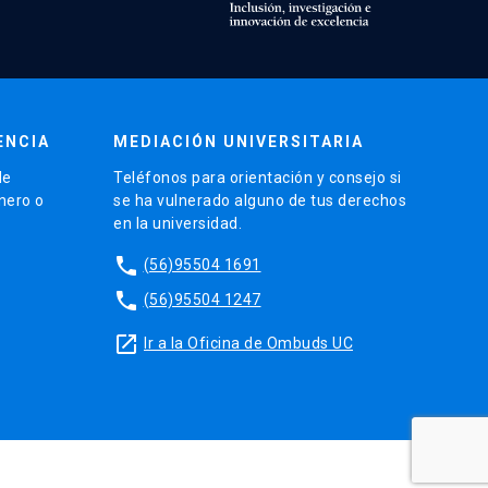
ENCIA
MEDIACIÓN UNIVERSITARIA
de
Teléfonos para orientación y consejo si
énero o
se ha vulnerado alguno de tus derechos
en la universidad.
phone
(56)95504 1691
phone
(56)95504 1247
launch
Ir a la Oficina de Ombuds UC