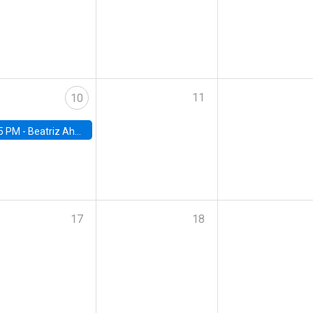
11
10
5 PM -
Beatriz Ahumada, PhD candidate, Universidad de Pittsburgh
17
18