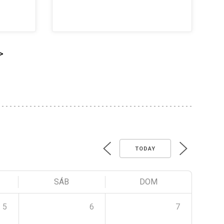
>
TODAY
SÁB
DOM
5
6
7