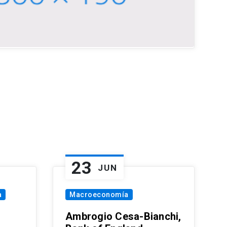
23
JUN
a
Macroeconomía
Ambrogio Cesa-Bianchi,