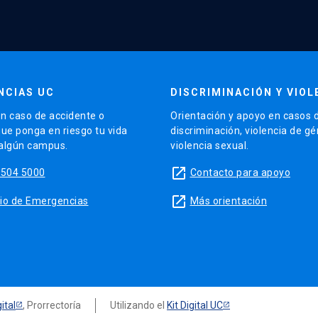
NCIAS UC
DISCRIMINACIÓN Y VIOL
n caso de accidente o
Orientación y apoyo en casos 
que ponga en riesgo tu vida
discriminación, violencia de g
 algún campus.
violencia sexual.
launch
5504 5000
Contacto para apoyo
launch
sitio de Emergencias
Más orientación
ital
, Prorrectoría
Utilizando el
Kit Digital UC