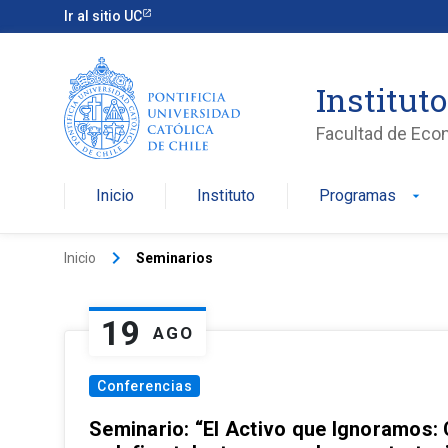
Ir al sitio UC
Institut
Facultad de Eco
Inicio
Instituto
Programas
arrow_drop_down
keyboard_arrow_right
Inicio
Seminarios
19
AGO
Conferencias
Seminario: “El Activo que Ignoramos: