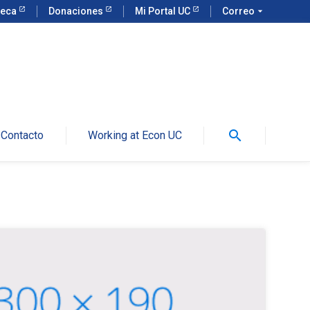
teca
Donaciones
Mi Portal UC
Correo
arrow_drop_down
search
Contacto
Working at Econ UC