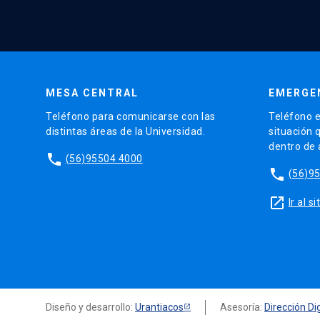
MESA CENTRAL
EMERGE
Teléfono para comunicarse con las
Teléfono e
distintas áreas de la Universidad.
situación 
dentro de
phone
(56)95504 4000
phone
(56)9
launch
Ir al 
Diseño y desarrollo:
Urantiacos
Asesoría:
Dirección Dig