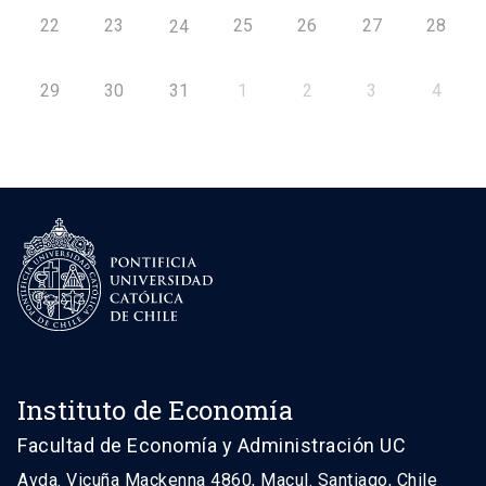
22
23
25
26
27
28
24
29
30
31
1
2
3
4
Instituto de Economía
Facultad de Economía y Administración UC
Avda. Vicuña Mackenna 4860, Macul. Santiago, Chile