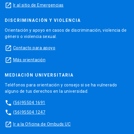
launch
Ir al sitio de Emergencias
DISCRIMINACIÓN Y VIOLENCIA
Orientación y apoyo en casos de discriminación, violencia de
género o violencia sexual.
launch
Contacto para apoyo
launch
Más orientación
MEDIACIÓN UNIVERSITARIA
Teléfonos para orientación y consejo si se ha vulnerado
alguno de tus derechos en la universidad.
phone
(56)95504 1691
phone
(56)95504 1247
launch
Ir a la Oficina de Ombuds UC