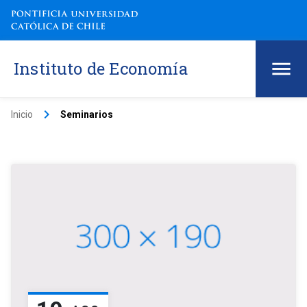
Instituto de Economía
keyboard_arrow_right
Inicio
Seminarios