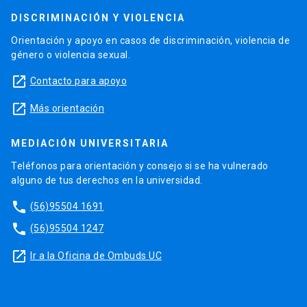
DISCRIMINACIÓN Y VIOLENCIA
Orientación y apoyo en casos de discriminación, violencia de
género o violencia sexual.
launch
Contacto para apoyo
launch
Más orientación
MEDIACIÓN UNIVERSITARIA
Teléfonos para orientación y consejo si se ha vulnerado
alguno de tus derechos en la universidad.
phone
(56)95504 1691
phone
(56)95504 1247
launch
Ir a la Oficina de Ombuds UC