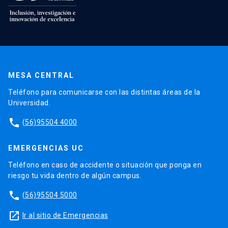
MESA CENTRAL
Teléfono para comunicarse con las distintas áreas de la
Universidad.
phone
(56)95504 4000
EMERGENCIAS UC
Teléfono en caso de accidente o situación que ponga en
riesgo tu vida dentro de algún campus.
phone
(56)95504 5000
launch
Ir al sitio de Emergencias