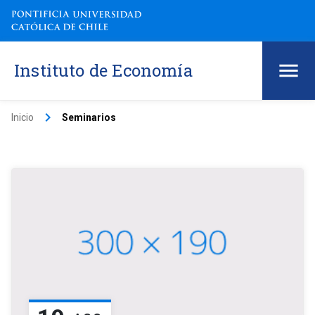
Instituto de Economía
keyboard_arrow_right
Inicio
Seminarios