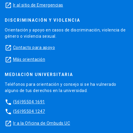
launch
Ir al sitio de Emergencias
DISCRIMINACIÓN Y VIOLENCIA
Orientación y apoyo en casos de discriminación, violencia de
género o violencia sexual.
launch
Contacto para apoyo
launch
Más orientación
MEDIACIÓN UNIVERSITARIA
Teléfonos para orientación y consejo si se ha vulnerado
alguno de tus derechos en la universidad.
phone
(56)95504 1691
phone
(56)95504 1247
launch
Ir a la Oficina de Ombuds UC