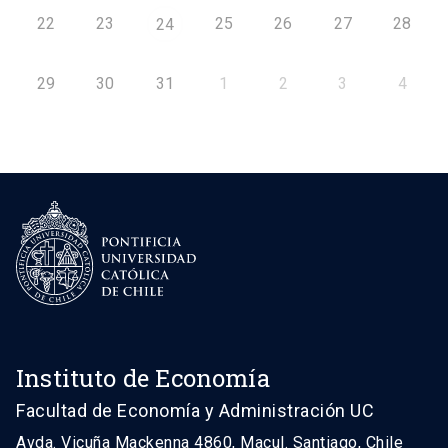
22
23
25
26
27
28
24
29
30
31
1
2
3
4
Instituto de Economía
Facultad de Economía y Administración UC
Avda. Vicuña Mackenna 4860, Macul. Santiago, Chile