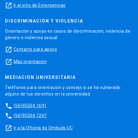
launch
Ir al sitio de Emergencias
DISCRIMINACIÓN Y VIOLENCIA
Orientación y apoyo en casos de discriminación, violencia de
género o violencia sexual.
launch
Contacto para apoyo
launch
Más orientación
MEDIACIÓN UNIVERSITARIA
Teléfonos para orientación y consejo si se ha vulnerado
alguno de tus derechos en la universidad.
phone
(56)95504 1691
phone
(56)95504 1247
launch
Ir a la Oficina de Ombuds UC