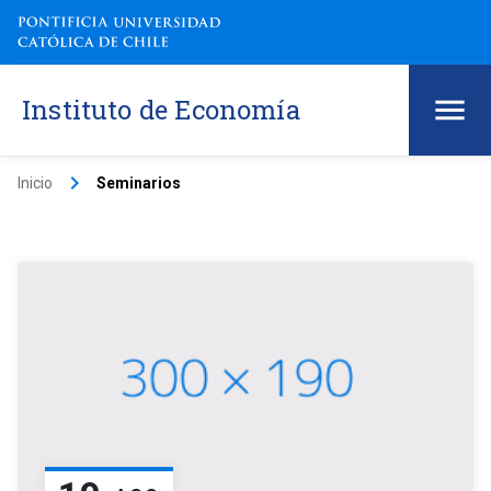
Instituto de Economía
keyboard_arrow_right
Inicio
Seminarios