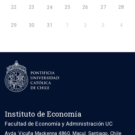
22
23
25
26
27
28
24
29
30
31
1
2
3
4
Instituto de Economía
Facultad de Economía y Administración UC
Avda. Vicuña Mackenna 4860, Macul. Santiago, Chile