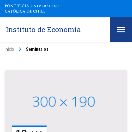
Instituto de Economía
keyboard_arrow_right
Inicio
Seminarios