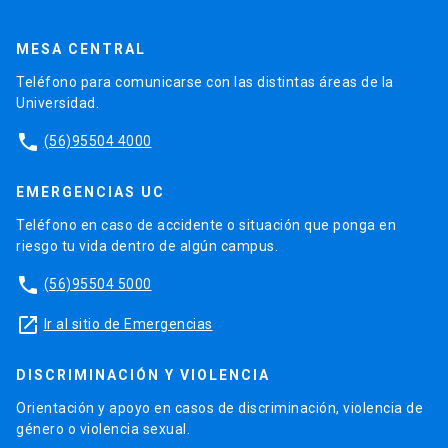
MESA CENTRAL
Teléfono para comunicarse con las distintas áreas de la
Universidad.
phone
(56)95504 4000
EMERGENCIAS UC
Teléfono en caso de accidente o situación que ponga en
riesgo tu vida dentro de algún campus.
phone
(56)95504 5000
launch
Ir al sitio de Emergencias
DISCRIMINACIÓN Y VIOLENCIA
Orientación y apoyo en casos de discriminación, violencia de
género o violencia sexual.