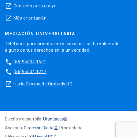
launch
Contacto para apoyo
launch
Más orientación
MEDIACIÓN UNIVERSITARIA
Teléfonos para orientación y consejo si se ha vulnerado
alguno de tus derechos en la universidad.
phone
(56)95504 1691
phone
(56)95504 1247
launch
Ir a la Oficina de Ombuds UC
Diseño y desarrollo:
Urantiacos
Asesoría:
Dirección Digital
, Prorrectoría
Utilizando el
Kit Digital UC