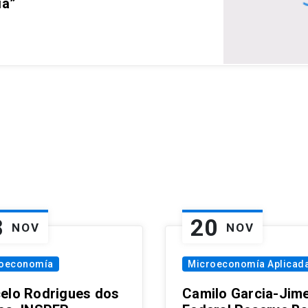
ia”
8
20
NOV
NOV
oeconomía
Microeconomía Aplicad
elo Rodrigues dos
Camilo Garcia-Jim