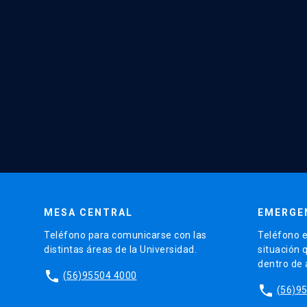
MESA CENTRAL
EMERGE
Teléfono para comunicarse con las
Teléfono e
distintas áreas de la Universidad.
situación 
dentro de
phone
(56)95504 4000
phone
(56)9