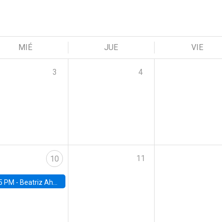
MIÉ
JUE
VIE
3
4
11
10
5 PM -
Beatriz Ahumada, PhD candidate, Universidad de Pittsburgh