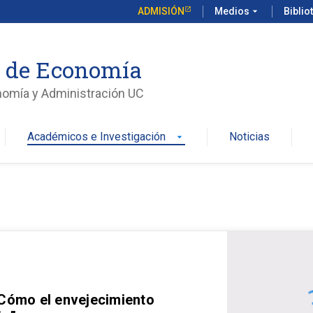
ADMISIÓN
Medios
arrow_drop_down
Biblio
o de Economía
nomía y Administración UC
Académicos e Investigación
Noticias
arrow_drop_down
 Cómo el envejecimiento