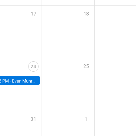
17
18
25
24
5 PM -
Evan Munro, Neyman Visiting Assistant Professor in the Department of Statistics at UC Berkeley
31
1