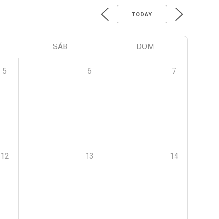
TODAY
SÁB
DOM
5
6
7
12
13
14