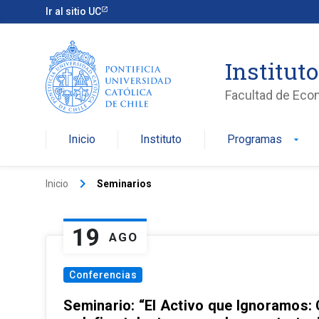
Ir al sitio UC
Institut
Facultad de Eco
Inicio
Instituto
Programas
arrow_drop_down
keyboard_arrow_right
Inicio
Seminarios
19
AGO
Conferencias
Seminario: “El Activo que Ignoramos: