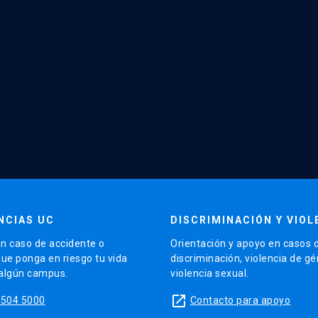
NCIAS UC
DISCRIMINACIÓN Y VIOL
n caso de accidente o
Orientación y apoyo en casos 
que ponga en riesgo tu vida
discriminación, violencia de g
 algún campus.
violencia sexual.
launch
5504 5000
Contacto para apoyo