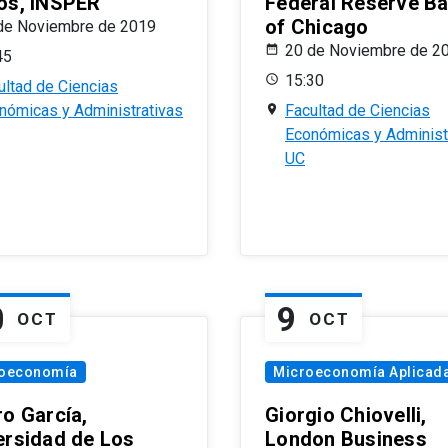
os, INSPER
Federal Reserve B
of Chicago
de Noviembre de 2019
20 de Noviembre de 2
45
15:30
ultad de Ciencias
nómicas y Administrativas
Facultad de Ciencias
Económicas y Administ
UC
0
9
OCT
OCT
oeconomía
Microeconomía Aplicad
ro García,
Giorgio Chiovelli,
ersidad de Los
London Business