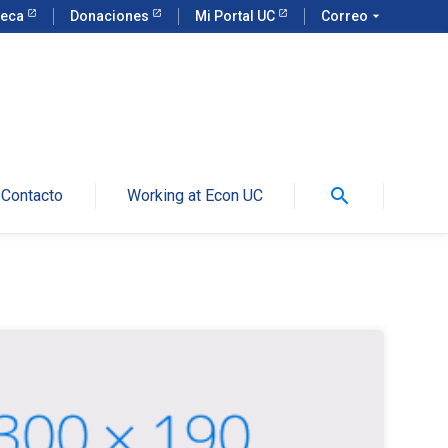
teca
Donaciones
Mi Portal UC
Correo
arrow_drop_down
search
Contacto
Working at Econ UC