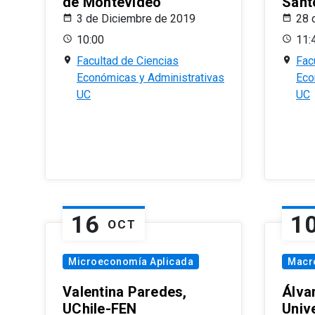
de Montevideo
Sant
3 de Diciembre de 2019
28 
10:00
11:
Facultad de Ciencias
Fac
Económicas y Administrativas
Eco
UC
UC
16
1
OCT
Microeconomía Aplicada
Macr
Valentina Paredes,
Álva
UChile-FEN
Univ