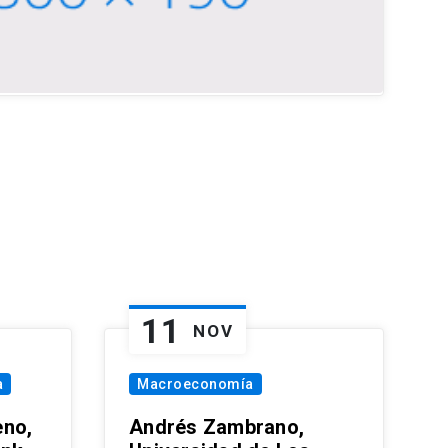
11
NOV
a
Macroeconomía
eno,
Andrés Zambrano,