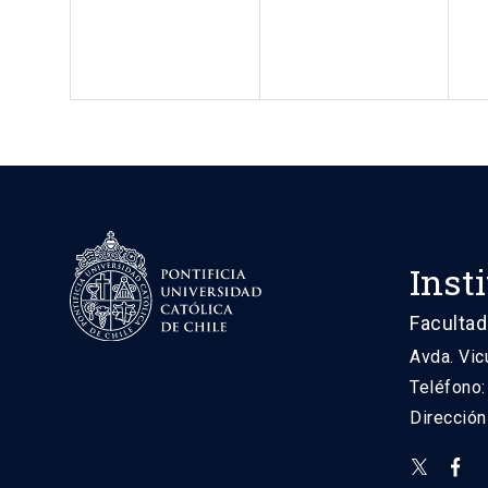
Inst
Facultad
Avda. Vic
Teléfono
Direcció