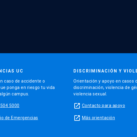
NCIAS UC
DISCRIMINACIÓN Y VIOL
n caso de accidente o
Orientación y apoyo en casos 
que ponga en riesgo tu vida
discriminación, violencia de g
 algún campus.
violencia sexual.
launch
5504 5000
Contacto para apoyo
launch
sitio de Emergencias
Más orientación