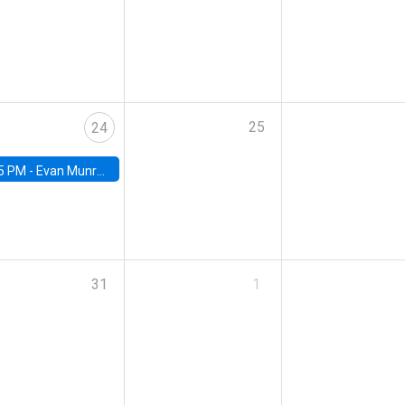
25
24
5 PM -
Evan Munro, Neyman Visiting Assistant Professor in the Department of Statistics at UC Berkeley
31
1