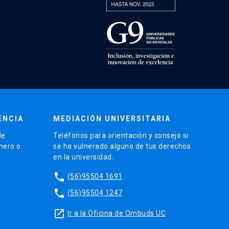
ENCIA
MEDIACIÓN UNIVERSITARIA
de
Teléfonos para orientación y consejo si
énero o
se ha vulnerado alguno de tus derechos
en la universidad.
phone
(56)95504 1691
phone
(56)95504 1247
launch
Ir a la Oficina de Ombuds UC