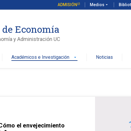
ADMISIÓN
Medios
arrow_drop_down
Biblio
o de Economía
nomía y Administración UC
Académicos e Investigación
Noticias
arrow_drop_down
 Cómo el envejecimiento