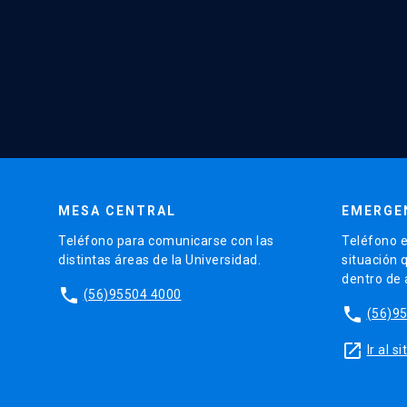
MESA CENTRAL
EMERGE
Teléfono para comunicarse con las
Teléfono e
distintas áreas de la Universidad.
situación 
dentro de
phone
(56)95504 4000
phone
(56)9
launch
Ir al 