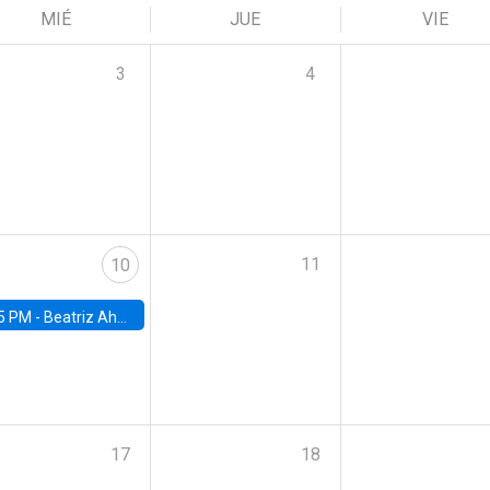
MIÉ
JUE
VIE
3
4
11
10
5 PM -
Beatriz Ahumada, PhD candidate, Universidad de Pittsburgh
17
18