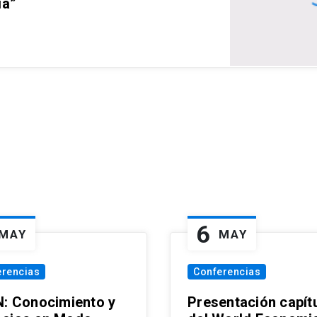
ia”
6
MAY
MAY
erencias
Conferencias
N: Conocimiento y
Presentación capít