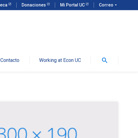
teca
Donaciones
Mi Portal UC
Correo
arrow_drop_down
search
Contacto
Working at Econ UC