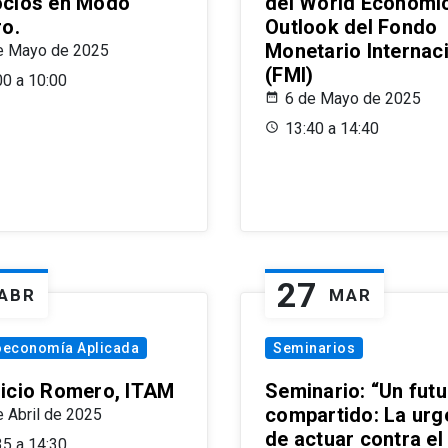
cios en Modo
del World Economi
ro.
Outlook del Fondo
Monetario Internac
e Mayo de 2025
(FMI)
00 a 10:00
6 de Mayo de 2025
13:40 a 14:40
27
ABR
MAR
oeconomía Aplicada
Seminarios
icio Romero, ITAM
Seminario: “Un futu
compartido: La urg
e Abril de 2025
de actuar contra el
35 a 14:30