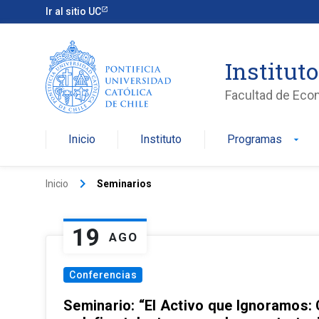
Ir al sitio UC
Institut
Facultad de Eco
Inicio
Instituto
Programas
arrow_drop_down
keyboard_arrow_right
Inicio
Seminarios
19
AGO
Conferencias
Seminario: “El Activo que Ignoramos: