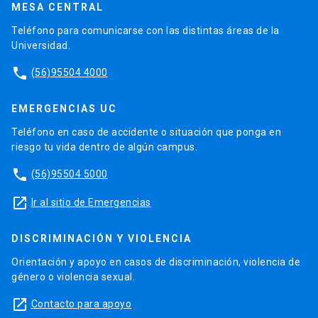
MESA CENTRAL
Teléfono para comunicarse con las distintas áreas de la
Universidad.
phone
(56)95504 4000
EMERGENCIAS UC
Teléfono en caso de accidente o situación que ponga en
riesgo tu vida dentro de algún campus.
phone
(56)95504 5000
launch
Ir al sitio de Emergencias
DISCRIMINACIÓN Y VIOLENCIA
Orientación y apoyo en casos de discriminación, violencia de
género o violencia sexual.
launch
Contacto para apoyo