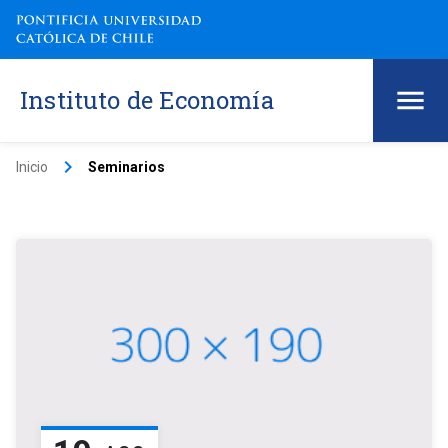
Instituto de Economía
keyboard_arrow_right
Inicio
Seminarios