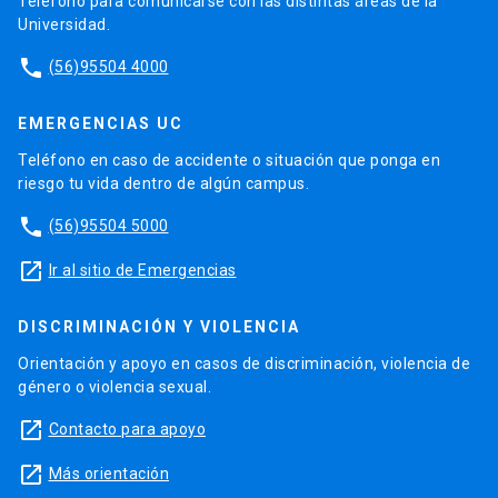
Teléfono para comunicarse con las distintas áreas de la
Universidad.
phone
(56)95504 4000
EMERGENCIAS UC
Teléfono en caso de accidente o situación que ponga en
riesgo tu vida dentro de algún campus.
phone
(56)95504 5000
launch
Ir al sitio de Emergencias
DISCRIMINACIÓN Y VIOLENCIA
Orientación y apoyo en casos de discriminación, violencia de
género o violencia sexual.
launch
Contacto para apoyo
launch
Más orientación