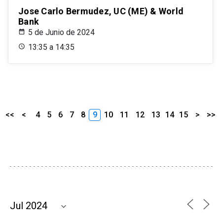
Jose Carlo Bermudez, UC (ME) & World
Bank
5 de Junio de 2024
13:35 a 14:35
<<
<
4
5
6
7
8
9
10
11
12
13
14
15
>
>>