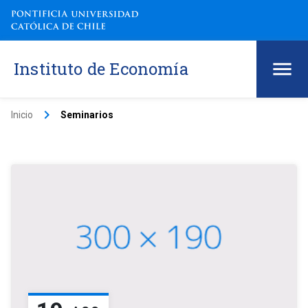
Instituto de Economía
keyboard_arrow_right
Inicio
Seminarios