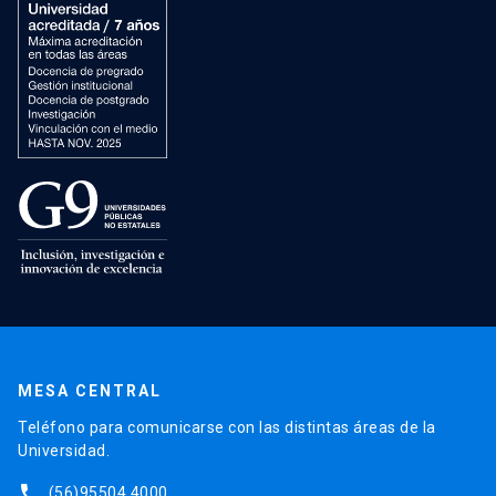
MESA CENTRAL
Teléfono para comunicarse con las distintas áreas de la
Universidad.
phone
(56)95504 4000