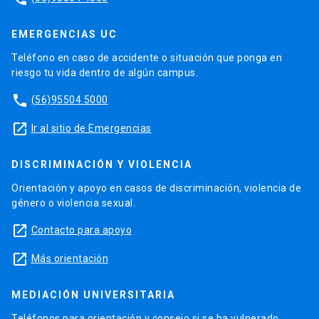
EMERGENCIAS UC
Teléfono en caso de accidente o situación que ponga en
riesgo tu vida dentro de algún campus.
phone
(56)95504 5000
launch
Ir al sitio de Emergencias
DISCRIMINACIÓN Y VIOLENCIA
Orientación y apoyo en casos de discriminación, violencia de
género o violencia sexual.
launch
Contacto para apoyo
launch
Más orientación
MEDIACIÓN UNIVERSITARIA
Teléfonos para orientación y consejo si se ha vulnerado