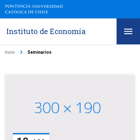
Instituto de Economía
keyboard_arrow_right
Inicio
Seminarios