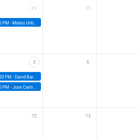
30
29
5 PM -
Mateo Uribe-Castro, Universidad de los Andes (Colombia)
6
5
20 PM -
David Bardey, Universidad de los Andes - CEDE
5 PM -
Jose Carlo Bermudez, UC (ME) & World Bank
12
13