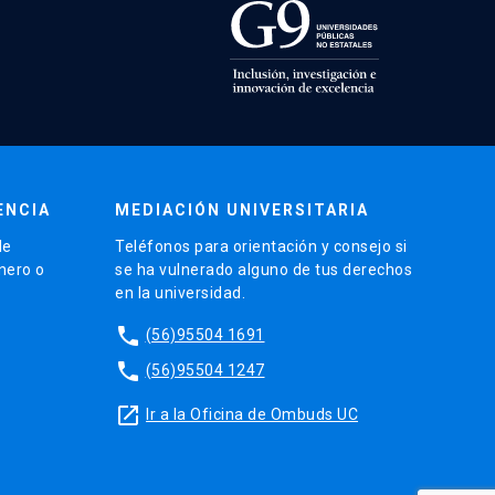
ENCIA
MEDIACIÓN UNIVERSITARIA
de
Teléfonos para orientación y consejo si
énero o
se ha vulnerado alguno de tus derechos
en la universidad.
phone
(56)95504 1691
phone
(56)95504 1247
launch
Ir a la Oficina de Ombuds UC