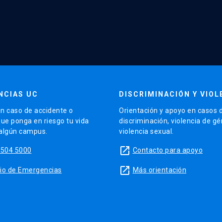
NCIAS UC
DISCRIMINACIÓN Y VIOL
n caso de accidente o
Orientación y apoyo en casos 
que ponga en riesgo tu vida
discriminación, violencia de g
 algún campus.
violencia sexual.
launch
5504 5000
Contacto para apoyo
launch
sitio de Emergencias
Más orientación