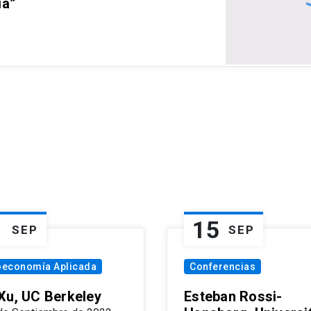
ia”
1
15
SEP
SEP
oeconomía Aplicada
Conferencias
Xu, UC Berkeley
Esteban Rossi-