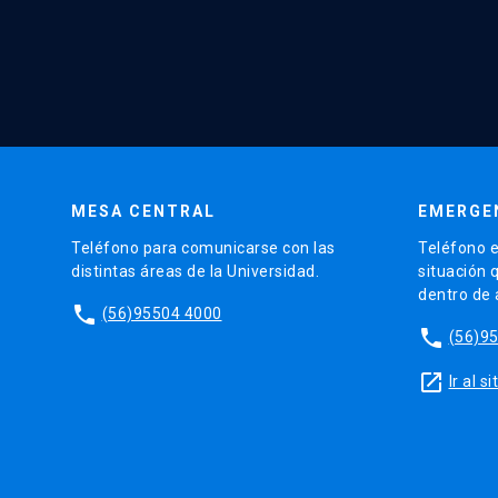
MESA CENTRAL
EMERGE
Teléfono para comunicarse con las
Teléfono e
distintas áreas de la Universidad.
situación 
dentro de
phone
(56)95504 4000
phone
(56)9
launch
Ir al 