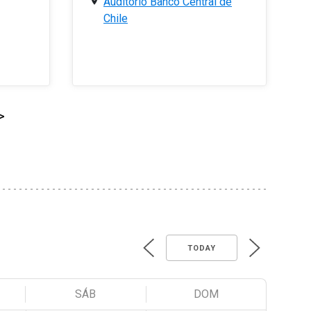
Auditorio Banco Central de
Chile
>
TODAY
SÁB
DOM