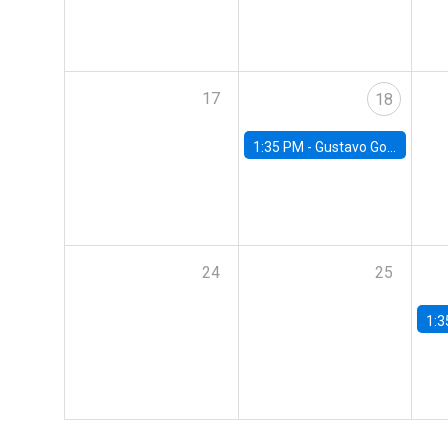
17
18
1:35 PM -
Gustavo González, Banco Central de Chile
24
25
1:3