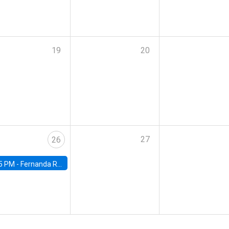
19
20
27
26
5 PM -
Fernanda Rojas Ampuero, University of Wisconsin-Madison