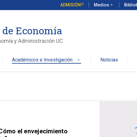
ADMISIÓN
Medios
arrow_drop_down
Biblio
o de Economía
nomía y Administración UC
Académicos e Investigación
Noticias
arrow_drop_down
 Cómo el envejecimiento