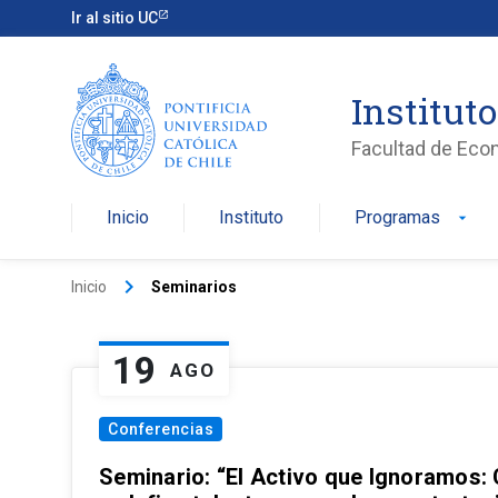
Ir al sitio UC
Institut
Facultad de Eco
Inicio
Instituto
Programas
arrow_drop_down
keyboard_arrow_right
Inicio
Seminarios
19
AGO
Conferencias
Seminario: “El Activo que Ignoramos: