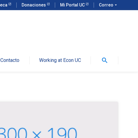
teca
Donaciones
Mi Portal UC
Correo
arrow_drop_down
search
Contacto
Working at Econ UC