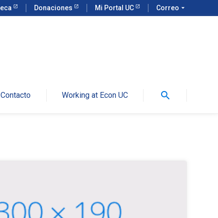
teca
Donaciones
Mi Portal UC
Correo
arrow_drop_down
search
Contacto
Working at Econ UC