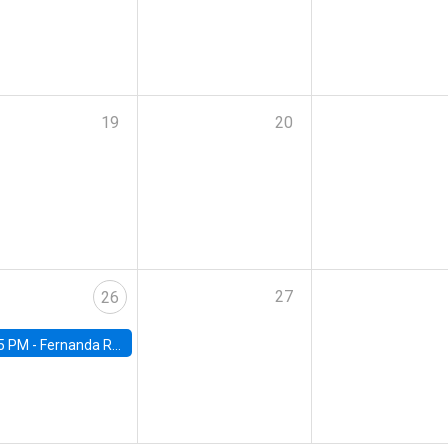
19
20
27
26
5 PM -
Fernanda Rojas Ampuero, University of Wisconsin-Madison