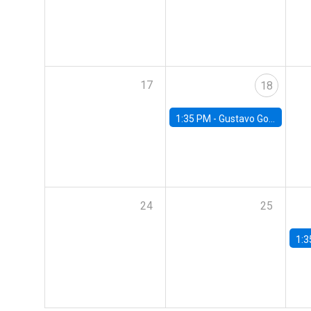
17
18
1:35 PM -
Gustavo González, Banco Central de Chile
24
25
1:3