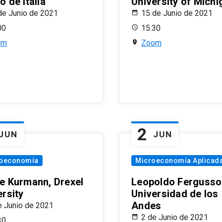
 de Italia
University of Michi
de Junio de 2021
15 de Junio de 2021
00
15:30
om
Zoom
2
JUN
JUN
oeconomía
Microeconomía Aplicad
e Kurmann, Drexel
Leopoldo Fergusso
ersity
Universidad de los
Andes
e Junio de 2021
2 de Junio de 2021
30