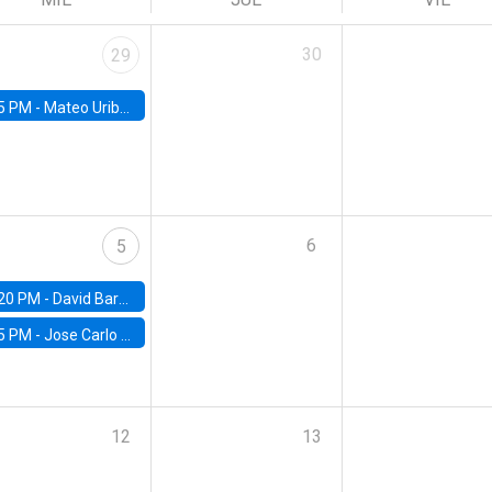
30
29
5 PM -
Mateo Uribe-Castro, Universidad de los Andes (Colombia)
6
5
20 PM -
David Bardey, Universidad de los Andes - CEDE
5 PM -
Jose Carlo Bermudez, UC (ME) & World Bank
12
13