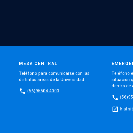
MESA CENTRAL
EMERGE
Teléfono para comunicarse con las
Teléfono e
distintas áreas de la Universidad.
situación 
dentro de
phone
(56)95504 4000
phone
(56)9
launch
Ir al 