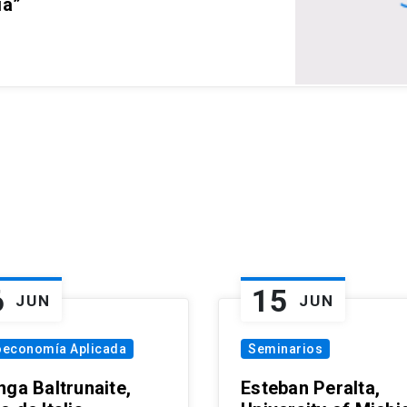
ia”
6
15
JUN
JUN
oeconomía Aplicada
Seminarios
nga Baltrunaite,
Esteban Peralta,