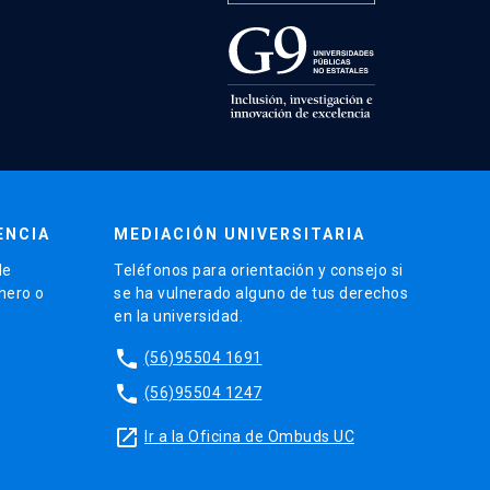
ENCIA
MEDIACIÓN UNIVERSITARIA
de
Teléfonos para orientación y consejo si
énero o
se ha vulnerado alguno de tus derechos
en la universidad.
phone
(56)95504 1691
phone
(56)95504 1247
launch
Ir a la Oficina de Ombuds UC