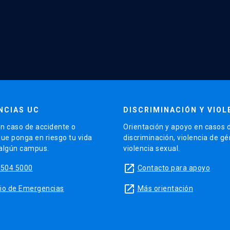
NCIAS UC
DISCRIMINACIÓN Y VIOL
n caso de accidente o
Orientación y apoyo en casos 
que ponga en riesgo tu vida
discriminación, violencia de g
 algún campus.
violencia sexual.
launch
5504 5000
Contacto para apoyo
launch
sitio de Emergencias
Más orientación