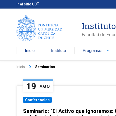
Ir al sitio UC
Institut
Facultad de Eco
Inicio
Instituto
Programas
arrow_drop_down
keyboard_arrow_right
Inicio
Seminarios
19
AGO
Conferencias
Seminario: “El Activo que Ignoramos: