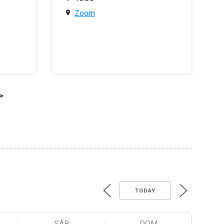
Zoom
>
TODAY
SÁB
DOM