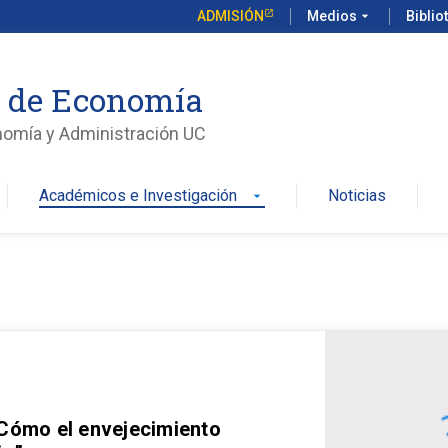
ADMISIÓN
Medios
arrow_drop_down
Biblio
o de Economía
nomía y Administración UC
Académicos e Investigación
Noticias
arrow_drop_down
 Cómo el envejecimiento