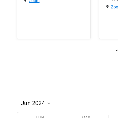
Zoom
Zo
LUN
MAR