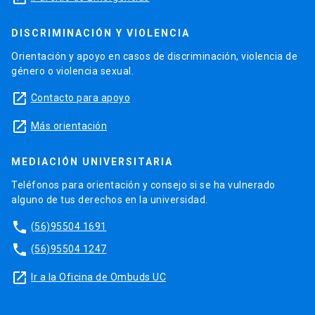
DISCRIMINACIÓN Y VIOLENCIA
Orientación y apoyo en casos de discriminación, violencia de
género o violencia sexual.
launch
Contacto para apoyo
launch
Más orientación
MEDIACIÓN UNIVERSITARIA
Teléfonos para orientación y consejo si se ha vulnerado
alguno de tus derechos en la universidad.
phone
(56)95504 1691
phone
(56)95504 1247
launch
Ir a la Oficina de Ombuds UC