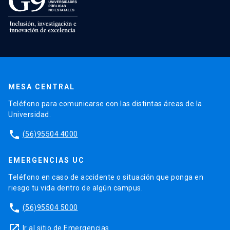
MESA CENTRAL
Teléfono para comunicarse con las distintas áreas de la
Universidad.
phone
(56)95504 4000
EMERGENCIAS UC
Teléfono en caso de accidente o situación que ponga en
riesgo tu vida dentro de algún campus.
phone
(56)95504 5000
launch
Ir al sitio de Emergencias