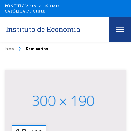
Instituto de Economía
keyboard_arrow_right
Inicio
Seminarios