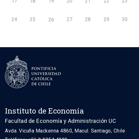
17
19
20
21
22
23
18
24
25
27
28
29
30
26
Instituto de Economía
Facultad de Economía y Administración UC
Avda. Vicuña Mackenna 4860, Macul. Santiago, Chile