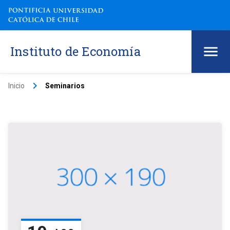
Instituto de Economía
keyboard_arrow_right
Inicio
Seminarios