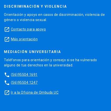
DISCRIMINACIÓN Y VIOLENCIA
Orientación y apoyo en casos de discriminación, violencia de
género o violencia sexual.
launch
Contacto para apoyo
launch
Más orientación
MEDIACIÓN UNIVERSITARIA
Teléfonos para orientación y consejo si se ha vulnerado
alguno de tus derechos en la universidad.
phone
(56)95504 1691
phone
(56)95504 1247
launch
Ir a la Oficina de Ombuds UC