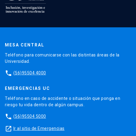
MESA CENTRAL
Teléfono para comunicarse con las distintas áreas de la
Universidad.
phone
(56)95504 4000
EMERGENCIAS UC
Teléfono en caso de accidente o situación que ponga en
riesgo tu vida dentro de algún campus.
phone
(56)95504 5000
launch
Ir al sitio de Emergencias