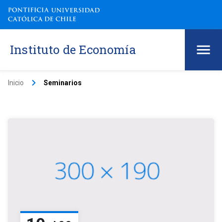
Instituto de Economía
keyboard_arrow_right
Inicio
Seminarios