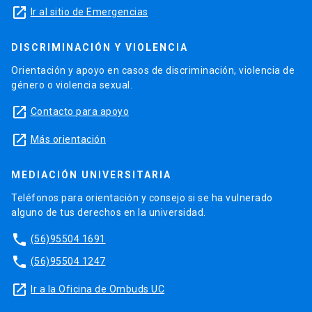
launch
Ir al sitio de Emergencias
DISCRIMINACIÓN Y VIOLENCIA
Orientación y apoyo en casos de discriminación, violencia de
género o violencia sexual.
launch
Contacto para apoyo
launch
Más orientación
MEDIACIÓN UNIVERSITARIA
Teléfonos para orientación y consejo si se ha vulnerado
alguno de tus derechos en la universidad.
phone
(56)95504 1691
phone
(56)95504 1247
launch
Ir a la Oficina de Ombuds UC