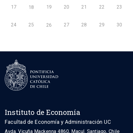
17
19
20
21
22
23
18
24
25
27
28
29
30
26
Instituto de Economía
Facultad de Economía y Administración UC
Avda. Vicuña Mackenna 4860, Macul. Santiago, Chile