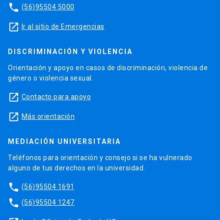
phone
(56)95504 5000
launch
Ir al sitio de Emergencias
DISCRIMINACIÓN Y VIOLENCIA
Orientación y apoyo en casos de discriminación, violencia de
género o violencia sexual.
launch
Contacto para apoyo
launch
Más orientación
MEDIACIÓN UNIVERSITARIA
Teléfonos para orientación y consejo si se ha vulnerado
alguno de tus derechos en la universidad.
phone
(56)95504 1691
phone
(56)95504 1247