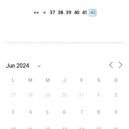
<<
<
37
38
39
40
41
42
L
M
M
J
V
S
D
27
28
30
31
1
2
29
3
4
6
7
8
9
5