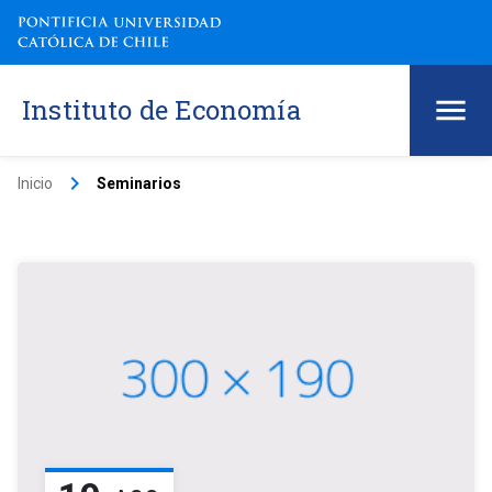
Instituto de Economía
keyboard_arrow_right
Inicio
Seminarios