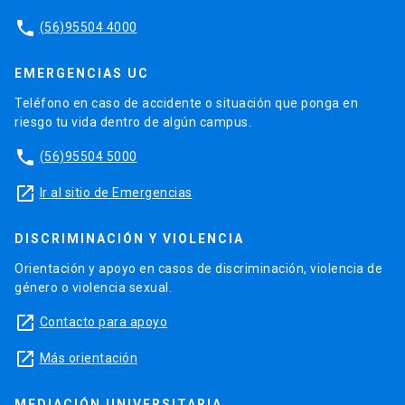
phone
(56)95504 4000
EMERGENCIAS UC
Teléfono en caso de accidente o situación que ponga en
riesgo tu vida dentro de algún campus.
phone
(56)95504 5000
launch
Ir al sitio de Emergencias
DISCRIMINACIÓN Y VIOLENCIA
Orientación y apoyo en casos de discriminación, violencia de
género o violencia sexual.
launch
Contacto para apoyo
launch
Más orientación
MEDIACIÓN UNIVERSITARIA