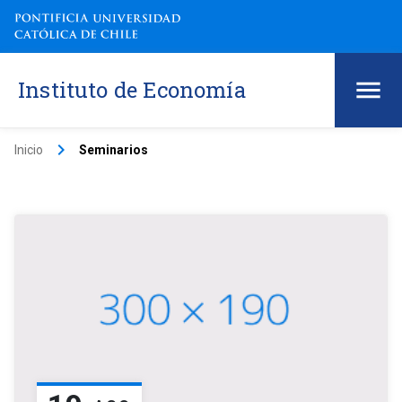
Instituto de Economía
keyboard_arrow_right
Inicio
Seminarios