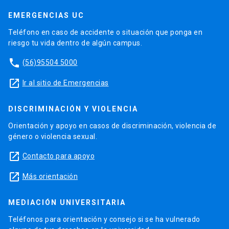
EMERGENCIAS UC
Teléfono en caso de accidente o situación que ponga en
riesgo tu vida dentro de algún campus.
phone
(56)95504 5000
launch
Ir al sitio de Emergencias
DISCRIMINACIÓN Y VIOLENCIA
Orientación y apoyo en casos de discriminación, violencia de
género o violencia sexual.
launch
Contacto para apoyo
launch
Más orientación
MEDIACIÓN UNIVERSITARIA
Teléfonos para orientación y consejo si se ha vulnerado