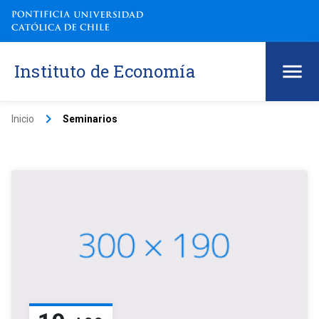
Instituto de Economía
keyboard_arrow_right
Inicio
Seminarios