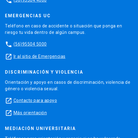
phone
EMERGENCIAS UC
Teléfono en caso de accidente o situación que ponga en
riesgo tu vida dentro de algún campus.
phone
(56)95504 5000
launch
Ir al sitio de Emergencias
DISCRIMINACIÓN Y VIOLENCIA
Orientación y apoyo en casos de discriminación, violencia de
género o violencia sexual.
launch
Contacto para apoyo
launch
Más orientación
MEDIACIÓN UNIVERSITARIA