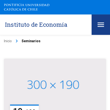
Instituto de Economía
keyboard_arrow_right
Inicio
Seminarios