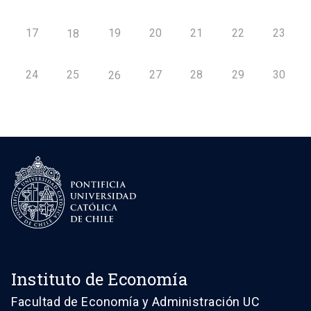
17
19
20
21
22
23
18
24
25
27
28
29
30
26
Instituto de Economía
Facultad de Economía y Administración UC