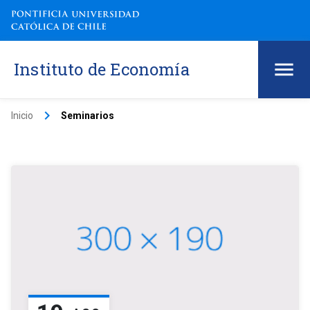
Instituto de Economía
keyboard_arrow_right
Inicio
Seminarios