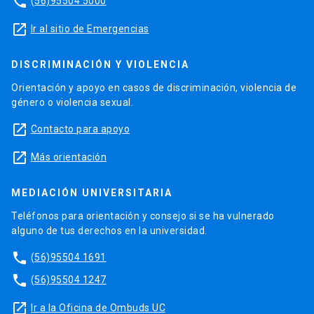
phone
(56)95504 5000
launch
Ir al sitio de Emergencias
DISCRIMINACIÓN Y VIOLENCIA
Orientación y apoyo en casos de discriminación, violencia de
género o violencia sexual.
launch
Contacto para apoyo
launch
Más orientación
MEDIACIÓN UNIVERSITARIA
Teléfonos para orientación y consejo si se ha vulnerado
alguno de tus derechos en la universidad.
phone
(56)95504 1691
phone
(56)95504 1247
launch
Ir a la Oficina de Ombuds UC