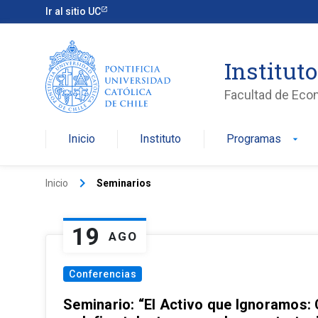
Ir al sitio UC
Institut
Facultad de Eco
Inicio
Instituto
Programas
arrow_drop_down
keyboard_arrow_right
Inicio
Seminarios
19
AGO
Conferencias
Seminario: “El Activo que Ignoramos: