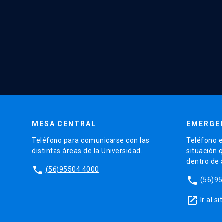
MESA CENTRAL
EMERGE
Teléfono para comunicarse con las
Teléfono e
distintas áreas de la Universidad.
situación 
dentro de
phone
(56)95504 4000
phone
(56)9
launch
Ir al 