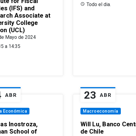
tute for Fiscal
Todo el dia.
ies (IFS) and
arch Associate at
ersity College
on (UCL)
de Mayo de 2024
35 a 14:35
4
23
ABR
ABR
ía Económica
Macroeconomía
las Inostroza,
Will Lu, Banco Cent
an School of
de Chile