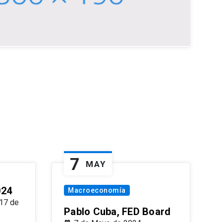
7
MAY
024
Macroeconomía
17 de
Pablo Cuba, FED Board