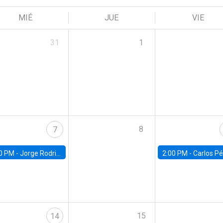
MIÉ
JUE
VIE
31
1
8
7
0 PM -
Jorge Rodriguez, Universidad de Los Andes
2:00 PM -
Carlos Pérez, Universidad Finis
15
14