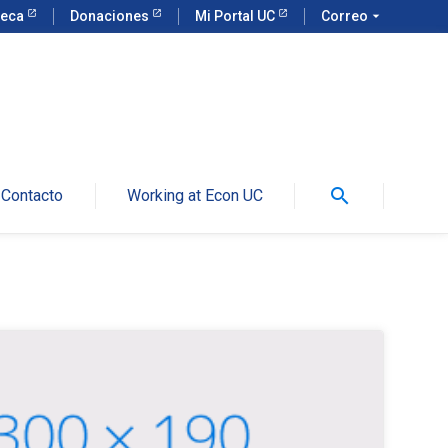
teca
Donaciones
Mi Portal UC
Correo
arrow_drop_down
search
Contacto
Working at Econ UC