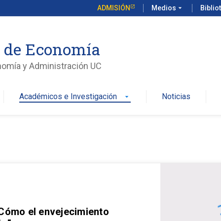
ADMISIÓN
Medios
arrow_drop_down
Biblio
o de Economía
nomía y Administración UC
Académicos e Investigación
Noticias
arrow_drop_down
 Cómo el envejecimiento