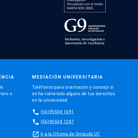
ENCIA
MEDIACIÓN UNIVERSITARIA
de
Teléfonos para orientación y consejo si
énero o
se ha vulnerado alguno de tus derechos
en la universidad.
phone
(56)95504 1691
phone
(56)95504 1247
launch
Ir a la Oficina de Ombuds UC