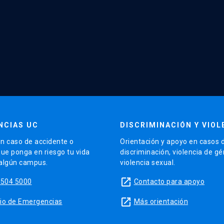
NCIAS UC
DISCRIMINACIÓN Y VIOL
n caso de accidente o
Orientación y apoyo en casos 
que ponga en riesgo tu vida
discriminación, violencia de g
 algún campus.
violencia sexual.
launch
5504 5000
Contacto para apoyo
launch
sitio de Emergencias
Más orientación