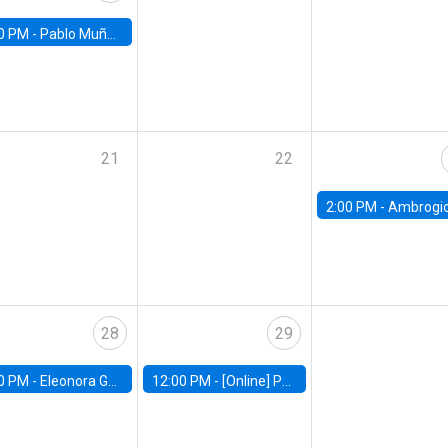
0 PM -
Pablo Muñoz, Universidad de Chile
21
22
2:00 PM -
Ambrogio Cesa-Bianchi, Bank of Eng
28
29
0 PM -
Eleonora Guarnieri, Exeter University
12:00 PM -
[Online] Pablo Slutzky, University of Maryland