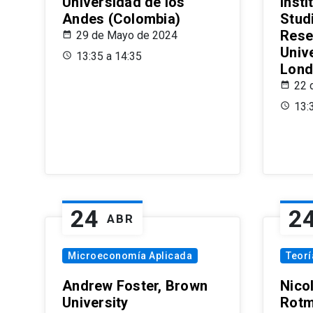
Universidad de los
Insti
Andes (Colombia)
Stud
Rese
29 de Mayo de 2024
Univ
13:35 a 14:35
Lond
22 
13:
24
2
ABR
Microeconomía Aplicada
Teor
Andrew Foster, Brown
Nico
University
Rotm