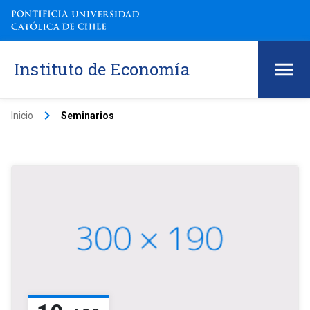
Instituto de Economía
keyboard_arrow_right
Inicio
Seminarios