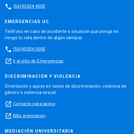
phone
(56)95504 4000
EMERGENCIAS UC
Teléfono en caso de accidente o situación que ponga en
riesgo tu vida dentro de algún campus.
phone
(56)95504 5000
launch
Ir al sitio de Emergencias
DISCRIMINACIÓN Y VIOLENCIA
Orientación y apoyo en casos de discriminación, violencia de
género o violencia sexual.
launch
Contacto para apoyo
launch
Más orientación
MEDIACIÓN UNIVERSITARIA