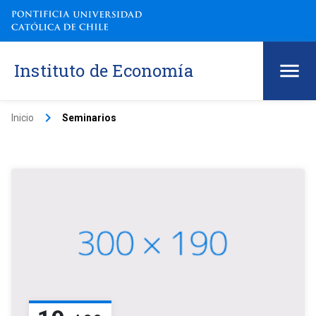
Instituto de Economía
keyboard_arrow_right
Inicio
Seminarios