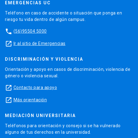
EMERGENCIAS UC
Teléfono en caso de accidente o situación que ponga en
riesgo tu vida dentro de algún campus.
phone
(56)95504 5000
launch
Ir al sitio de Emergencias
DISCRIMINACIÓN Y VIOLENCIA
Orientación y apoyo en casos de discriminación, violencia de
género o violencia sexual.
launch
Contacto para apoyo
launch
Más orientación
MEDIACIÓN UNIVERSITARIA
Teléfonos para orientación y consejo si se ha vulnerado
alguno de tus derechos en la universidad.