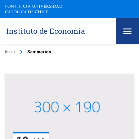
Instituto de Economía
keyboard_arrow_right
Inicio
Seminarios