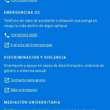
phone
EMERGENCIAS UC
Teléfono en caso de accidente o situación que ponga en
riesgo tu vida dentro de algún campus.
phone
(56)95504 5000
launch
Ir al sitio de Emergencias
DISCRIMINACIÓN Y VIOLENCIA
Orientación y apoyo en casos de discriminación, violencia de
género o violencia sexual.
launch
Contacto para apoyo
launch
Más orientación
MEDIACIÓN UNIVERSITARIA