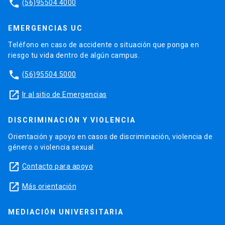
phone
(56)95504 4000
EMERGENCIAS UC
Teléfono en caso de accidente o situación que ponga en
riesgo tu vida dentro de algún campus.
phone
(56)95504 5000
launch
Ir al sitio de Emergencias
DISCRIMINACIÓN Y VIOLENCIA
Orientación y apoyo en casos de discriminación, violencia de
género o violencia sexual.
launch
Contacto para apoyo
launch
Más orientación
MEDIACIÓN UNIVERSITARIA