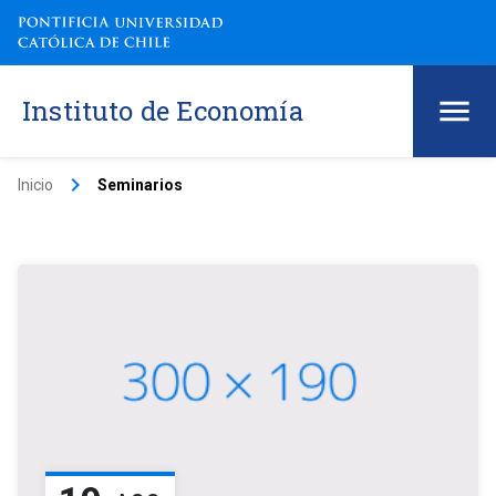
Instituto de Economía
keyboard_arrow_right
Inicio
Seminarios