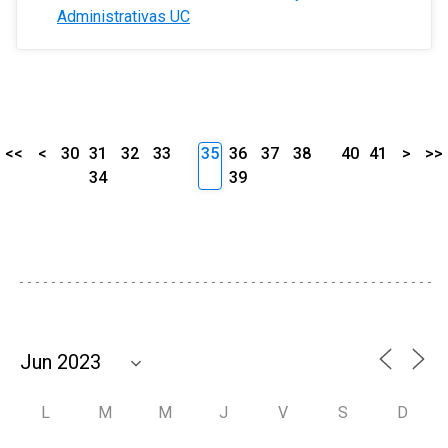
Administrativas UC
<<
<
30
31
32
33
35
36
37
38
40
41
>
>>
34
39
L
M
M
J
V
S
D