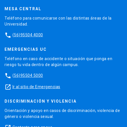
MESA CENTRAL
Teléfono para comunicarse con las distintas áreas de la
Universidad.
phone
(56)95504 4000
EMERGENCIAS UC
Teléfono en caso de accidente o situación que ponga en
riesgo tu vida dentro de algún campus.
phone
(56)95504 5000
launch
Ir al sitio de Emergencias
DISCRIMINACIÓN Y VIOLENCIA
Orientación y apoyo en casos de discriminación, violencia de
género o violencia sexual.