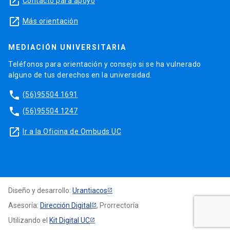
launch
Contacto para apoyo
launch
Más orientación
MEDIACIÓN UNIVERSITARIA
Teléfonos para orientación y consejo si se ha vulnerado
alguno de tus derechos en la universidad.
phone
(56)95504 1691
phone
(56)95504 1247
launch
Ir a la Oficina de Ombuds UC
Diseño y desarrollo:
Urantiacos
Asesoría:
Dirección Digital
, Prorrectoría
Utilizando el
Kit Digital UC