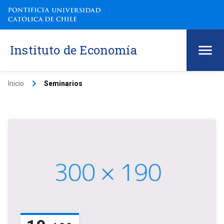
Instituto de Economía
keyboard_arrow_right
Inicio
Seminarios