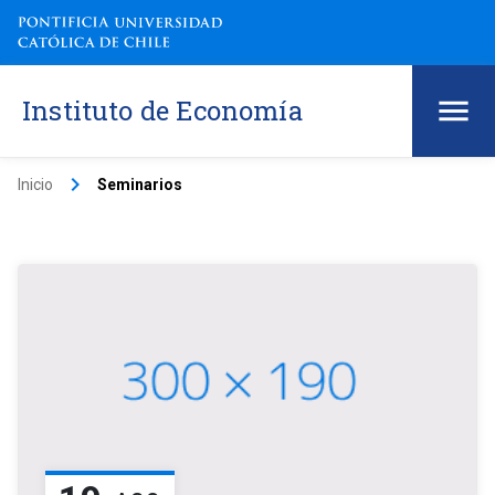
Instituto de Economía
keyboard_arrow_right
Inicio
Seminarios