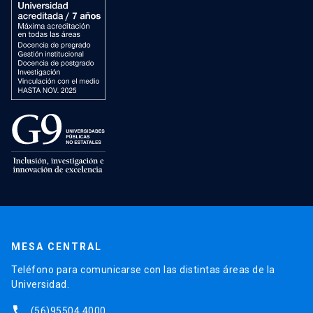
MESA CENTRAL
Teléfono para comunicarse con las distintas áreas de la
Universidad.
phone
(56)95504 4000